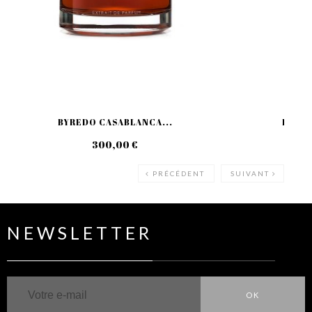
BYREDO CASABLANCA...
BYRED
300,00 €
30
PRÉCÉDENT
SUIVANT
NEWSLETTER
OK