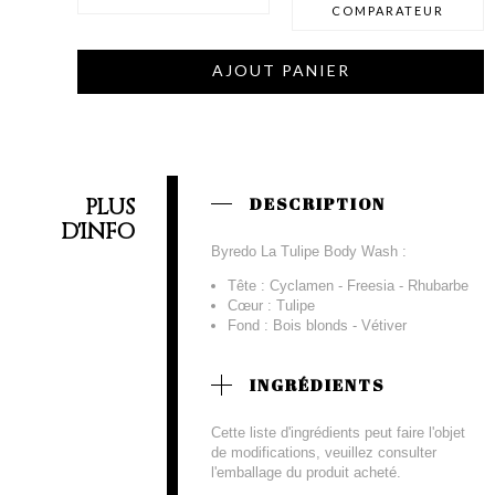
COMPARATEUR
AJOUT PANIER
PLUS
DESCRIPTION
D'INFO
Byredo La Tulipe Body Wash :
Tête : Cyclamen - Freesia - Rhubarbe
Cœur : Tulipe
Fond : Bois blonds - Vétiver
INGRÉDIENTS
Cette liste d'ingrédients peut faire l'objet
de modifications, veuillez consulter
l'emballage du produit acheté.