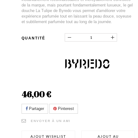
de la marque, mais pourtant fondamentalement luxueux, le gel
douche La Tulipe de Byredo vous permet d'améliorer votre
expérience parfumée tout en laissant la peau douce, soyeuse
et subtilement parfumée tout au long de la journée.
QUANTITÉ
46,00 €
Partager
Pinterest
ENVOYER À UN AMI
AJOUT WISHLIST
AJOUT AU