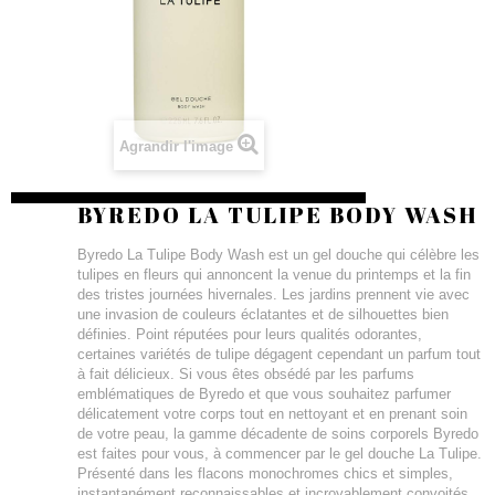
Agrandir l'image
BYREDO LA TULIPE BODY WASH
Byredo La Tulipe Body Wash est un gel douche qui célèbre les
tulipes en fleurs qui annoncent la venue du printemps et la fin
des tristes journées hivernales. Les jardins prennent vie avec
une invasion de couleurs éclatantes et de silhouettes bien
définies. Point réputées pour leurs qualités odorantes,
certaines variétés de tulipe dégagent cependant un parfum tout
à fait délicieux. Si vous êtes obsédé par les parfums
emblématiques de Byredo et que vous souhaitez parfumer
délicatement votre corps tout en nettoyant et en prenant soin
de votre peau, la gamme décadente de soins corporels Byredo
est faites pour vous, à commencer par le gel douche La Tulipe.
Présenté dans les flacons monochromes chics et simples,
instantanément reconnaissables et incroyablement convoités