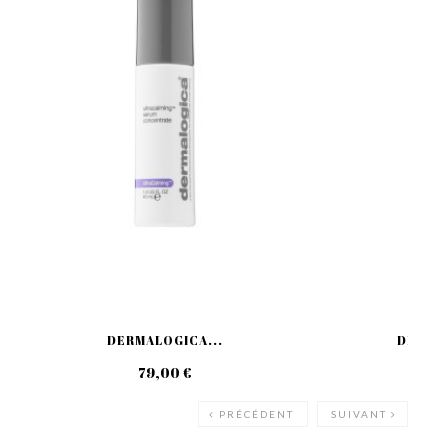
DERMALOGICA...
DERMAL
79,00 €
59
PRÉCÉDENT
SUIVANT