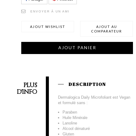
ENVOYER À UN AMI
AJOUT WISHLIST
AJOUT AU
COMPARATEUR
AJOUT PANIER
PLUS
DESCRIPTION
D'INFO
Dermalogica Daily Microfoliant est Vegan
et formulé sans :
Paraben
Huile Minérale
Lanoline
Alcool dénaturé
Gluten