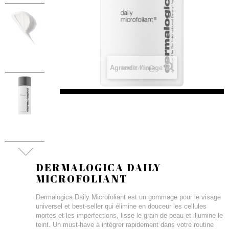
Agrandir l'image
DERMALOGICA DAILY
MICROFOLIANT
Dermalogica Daily Microfoliant est un gommage pour le visage
universel et best-seller qui élimine en douceur les cellules
mortes et les imperfections, lisse le grain de peau et illumine le
teint. Un must-have à intégrer rapidement dans votre routine