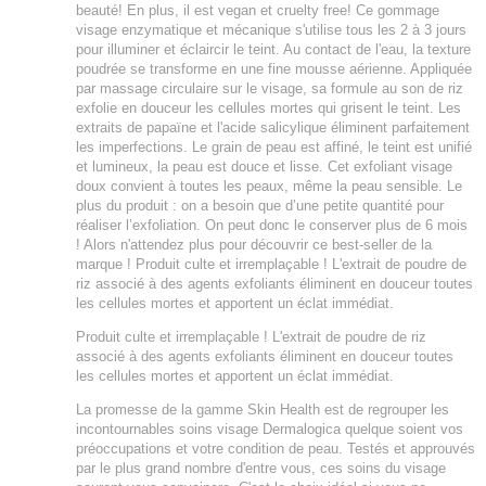
beauté! En plus, il est vegan et cruelty free! Ce gommage
visage enzymatique et mécanique s'utilise tous les 2 à 3 jours
pour illuminer et éclaircir le teint. Au contact de l'eau, la texture
poudrée se transforme en une fine mousse aérienne. Appliquée
par massage circulaire sur le visage, sa formule au son de riz
exfolie en douceur les cellules mortes qui grisent le teint. Les
extraits de papaïne et l'acide salicylique éliminent parfaitement
les imperfections. Le grain de peau est affiné, le teint est unifié
et lumineux, la peau est douce et lisse. Cet exfoliant visage
doux convient à toutes les peaux, même la peau sensible. Le
plus du produit : on a besoin que d’une petite quantité pour
réaliser l’exfoliation. On peut donc le conserver plus de 6 mois
! Alors n'attendez plus pour découvrir ce best-seller de la
marque ! Produit culte et irremplaçable ! L'extrait de poudre de
riz associé à des agents exfoliants éliminent en douceur toutes
les cellules mortes et apportent un éclat immédiat.
Produit culte et irremplaçable ! L'extrait de poudre de riz
associé à des agents exfoliants éliminent en douceur toutes
les cellules mortes et apportent un éclat immédiat.
La promesse de la gamme Skin Health est de regrouper les
incontournables soins visage Dermalogica quelque soient vos
préoccupations et votre condition de peau. Testés et approuvés
par le plus grand nombre d'entre vous, ces soins du visage