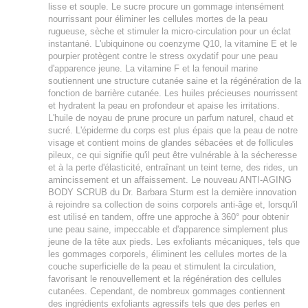
lisse et souple. Le sucre procure un gommage intensément
nourrissant pour éliminer les cellules mortes de la peau
rugueuse, sèche et stimuler la micro-circulation pour un éclat
instantané. L'ubiquinone ou coenzyme Q10, la vitamine E et le
pourpier protègent contre le stress oxydatif pour une peau
d'apparence jeune. La vitamine F et la fenouil marine
soutiennent une structure cutanée saine et la régénération de la
fonction de barrière cutanée. Les huiles précieuses nourrissent
et hydratent la peau en profondeur et apaise les irritations.
L'huile de noyau de prune procure un parfum naturel, chaud et
sucré. L'épiderme du corps est plus épais que la peau de notre
visage et contient moins de glandes sébacées et de follicules
pileux, ce qui signifie qu'il peut être vulnérable à la sécheresse
et à la perte d'élasticité, entraînant un teint terne, des rides, un
amincissement et un affaissement. Le nouveau ANTI-AGING
BODY SCRUB du Dr. Barbara Sturm est la dernière innovation
à rejoindre sa collection de soins corporels anti-âge et, lorsqu'il
est utilisé en tandem, offre une approche à 360° pour obtenir
une peau saine, impeccable et d'apparence simplement plus
jeune de la tête aux pieds. Les exfoliants mécaniques, tels que
les gommages corporels, éliminent les cellules mortes de la
couche superficielle de la peau et stimulent la circulation,
favorisant le renouvellement et la régénération des cellules
cutanées. Cependant, de nombreux gommages contiennent
des ingrédients exfoliants agressifs tels que des perles en