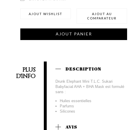
AJOUT WISHLIST
AJOUT AU
COMPARATEUR
AJOUT PANIER
PLUS
DESCRIPTION
D'INFO
Drunk Elephant Mini T.L.C. Sukari
Babyfacial AHA + BHA Mask est formulé
sans :
Huiles essentielles
Parfums
Silicones
AVIS