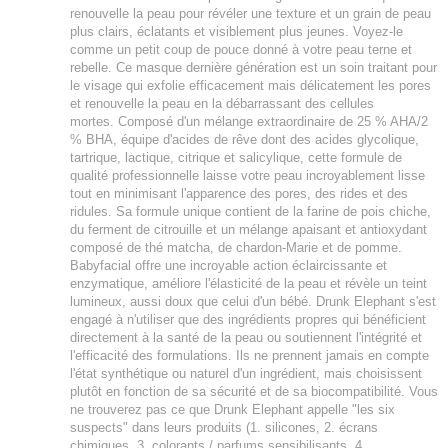
renouvelle la peau pour révéler une texture et un grain de peau
plus clairs, éclatants et visiblement plus jeunes. Voyez-le
comme un petit coup de pouce donné à votre peau terne et
rebelle. Ce masque dernière génération est un soin traitant pour
le visage qui exfolie efficacement mais délicatement les pores
et renouvelle la peau en la débarrassant des cellules
mortes. Composé d'un mélange extraordinaire de 25 % AHA/2
% BHA, équipe d'acides de rêve dont des acides glycolique,
tartrique, lactique, citrique et salicylique, cette formule de
qualité professionnelle laisse votre peau incroyablement lisse
tout en minimisant l'apparence des pores, des rides et des
ridules. Sa formule unique contient de la farine de pois chiche,
du ferment de citrouille et un mélange apaisant et antioxydant
composé de thé matcha, de chardon-Marie et de pomme.
Babyfacial offre une incroyable action éclaircissante et
enzymatique, améliore l'élasticité de la peau et révèle un teint
lumineux, aussi doux que celui d'un bébé. Drunk Elephant s'est
engagé à n'utiliser que des ingrédients propres qui bénéficient
directement à la santé de la peau ou soutiennent l'intégrité et
l'efficacité des formulations. Ils ne prennent jamais en compte
l'état synthétique ou naturel d'un ingrédient, mais choisissent
plutôt en fonction de sa sécurité et de sa biocompatibilité. Vous
ne trouverez pas ce que Drunk Elephant appelle "les six
suspects" dans leurs produits (1. silicones, 2. écrans
chimiques, 3. colorants / parfums sensibilisants, 4.