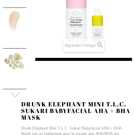
Agrandir l'image
DRUNK ELEPHANT MINI T.L.C.
SUKARI BABYFACIAL AHA + BHA
MASK
Drunk Elephant Mini T.L.C. Sukari Babyfacial AHA + BHA
Mask est un traitement pour le visage aux AHA/BHA qui