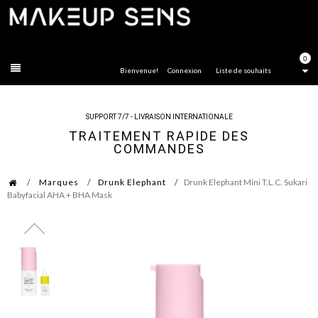
FERMER
0
Bienvenue!
Connexion
Liste de souhaits
SUPPORT 7/7 - LIVRAISON INTERNATIONALE
TRAITEMENT RAPIDE DES
COMMANDES
Marques
Drunk Elephant
Drunk Elephant Mini T.L.C. Sukari
Babyfacial AHA + BHA Mask