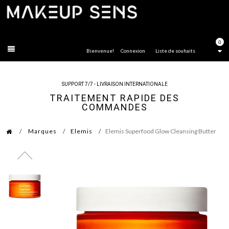
FERMER
0
Bienvenue!
Connexion
Liste de souhaits
SUPPORT 7/7 - LIVRAISON INTERNATIONALE
TRAITEMENT RAPIDE DES
COMMANDES
Marques
Elemis
Elemis Superfood Glow Cleansing Butter