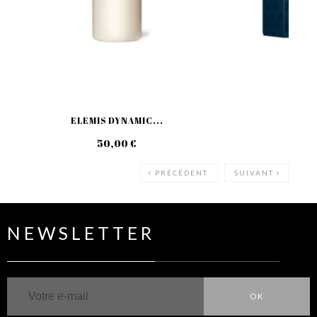
ELEMIS DYNAMIC...
ELE
50,00 €
149
PRÉCÉDENT
SUIVANT
NEWSLETTER
OK