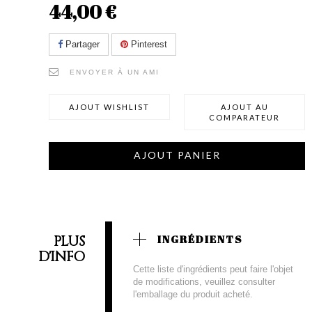
44,00 €
Partager
Pinterest
ENVOYER À UN AMI
AJOUT WISHLIST
AJOUT AU
COMPARATEUR
AJOUT PANIER
PLUS
INGRÉDIENTS
D'INFO
Cette liste d'ingrédients peut faire l'objet
de modifications, veuillez consulter
l'emballage du produit acheté.