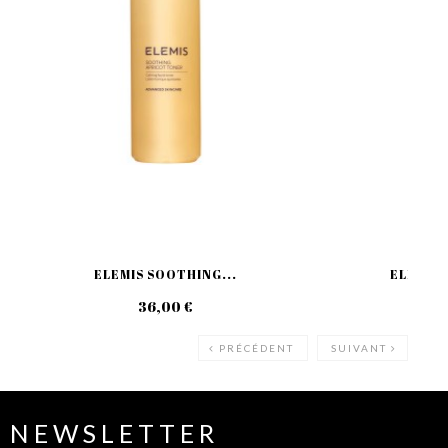
ELEMIS SOOTHING...
ELEMIS 
36,00 €
50
PRÉCÉDENT
SUIVANT
NEWSLETTER