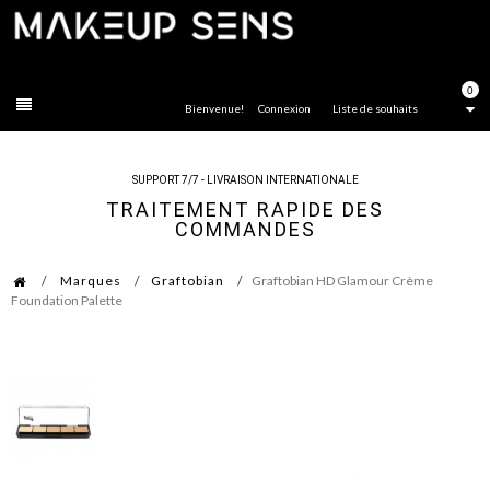
FERMER
0
Bienvenue!
Connexion
Liste de souhaits
SUPPORT 7/7 - LIVRAISON INTERNATIONALE
TRAITEMENT RAPIDE DES
COMMANDES
Marques
Graftobian
Graftobian HD Glamour Crème
Foundation Palette