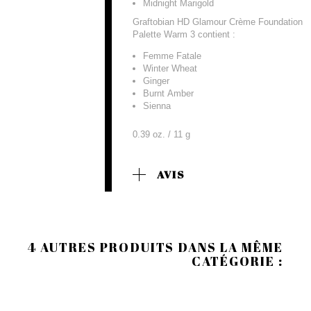
Midnight Marigold
Graftobian HD Glamour Crème Foundation
Palette Warm 3 contient :
Femme Fatale
Winter Wheat
Ginger
Burnt Amber
Sienna
0.39 oz. / 11 g
AVIS
4 AUTRES PRODUITS DANS LA MÊME
CATÉGORIE :