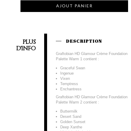
AJOUT PANIER
PLUS
DESCRIPTION
D'INFO
Graftobian HD Glamour Crème Foundation
Palette Warm 1 contient :
Graceful Swan
Ingenue
Vixen
Temptress
Enchantress
Graftobian HD Glamour Crème Foundation
Palette Warm 2 contient :
Buttermilk
Desert Sand
Golden Sunset
Deep Xanthe