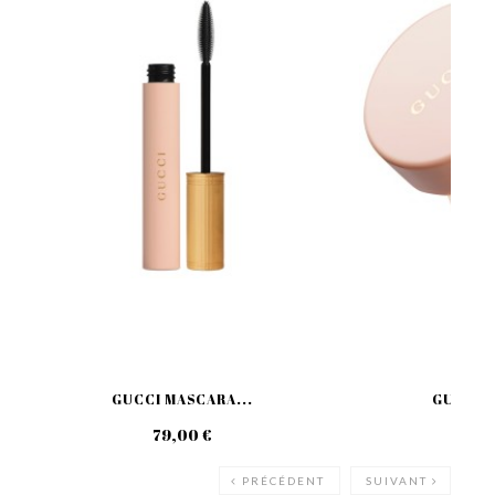
GUCCI MASCARA...
GUCCI A
79,00 €
29
PRÉCÉDENT
SUIVANT