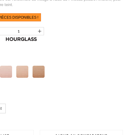
re teint.
IÈCES DISPONIBLES !
t