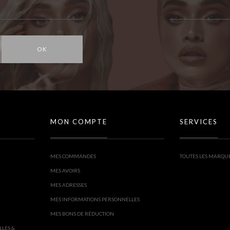
OK
MON COMPTE
SERVICES
MES COMMANDES
TOUTES LES MARQU
MES AVOIRS
MES ADRESSES
MES INFORMATIONS PERSONNELLES
MES BONS DE RÉDUCTION
LLES &