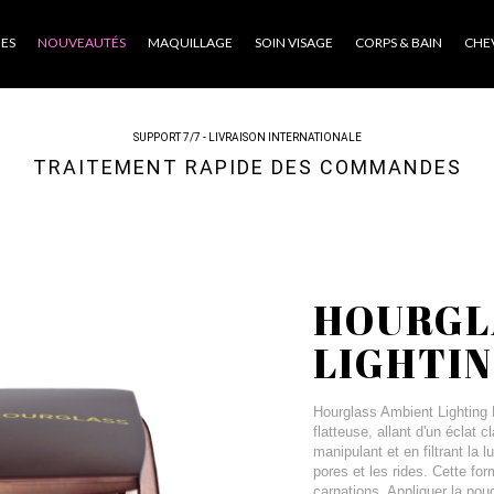
ES
NOUVEAUTÉS
MAQUILLAGE
SOIN VISAGE
CORPS & BAIN
CHE
SUPPORT 7/7 - LIVRAISON INTERNATIONALE
TRAITEMENT RAPIDE DES COMMANDES
HOURGL
LIGHTI
Hourglass Ambient Lighting P
flatteuse, allant d'un éclat 
manipulant et en filtrant la 
pores et les rides. Cette fo
carnations. Appliquer la pou