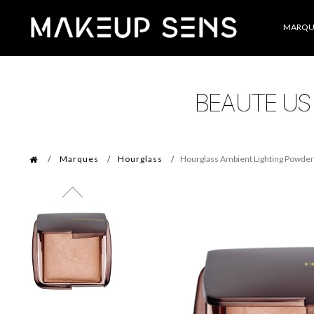
Catégories
MARQU
Marques
Hourglass
Hourglass Ambient Lighting Powder