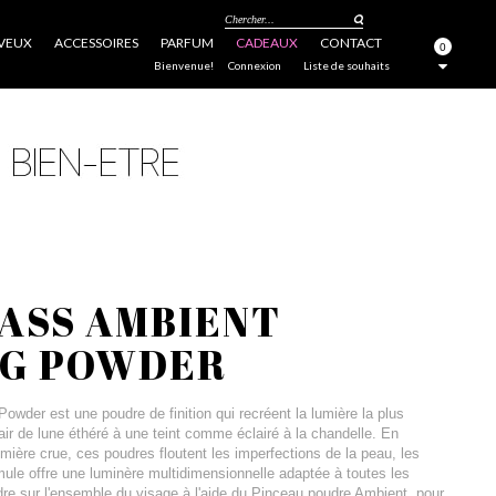
Chercher...
VEUX
ACCESSOIRES
PARFUM
CADEAUX
CONTACT
0
FERMER
Bienvenue!
Connexion
Liste de souhaits
ASS AMBIENT
NG POWDER
owder est une poudre de finition qui recréent la lumière la plus
clair de lune éthéré à une teint comme éclairé à la chandelle. En
lumière crue, ces poudres floutent les imperfections de la peau, les
rmule offre une luminère multidimensionnelle adaptée à toutes les
dre sur l'ensemble du visage à l'aide du Pinceau poudre Ambient, pour