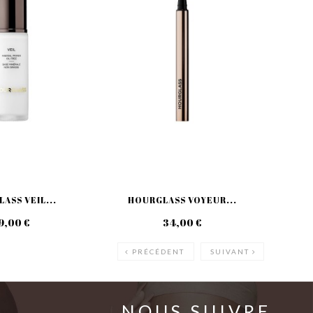
ASS VEIL...
HOURGLASS VOYEUR...
HO
9,00 €
34,00 €
PRÉCÉDENT
SUIVANT
NOUS SUIVRE