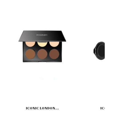
ICONIC LONDON...
ICONIC 