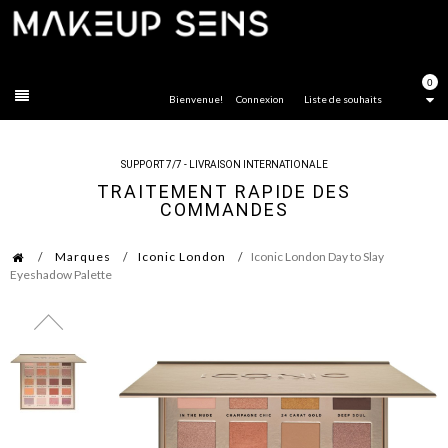
FERMER
0
Bienvenue!
Connexion
Liste de souhaits
SUPPORT 7/7 - LIVRAISON INTERNATIONALE
TRAITEMENT RAPIDE DES
COMMANDES
Marques
Iconic London
Iconic London Day to Slay
Eyeshadow Palette