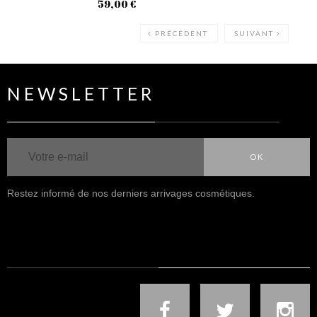
59,00 €
45
PRÉCÉDENT
SUIVANT
NEWSLETTER
OK
Restez informé de nos derniers arrivages cosmétiques.
NOUS SUIVRE