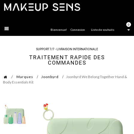
FERMER
0
Bienvenue!
Connexion
Liste de souhaits
SUPPORT 7/7 - LIVRAISON INTERNATIONALE
TRAITEMENT RAPIDE DES
COMMANDES
Marques
Joonbyrd
Joonbyrd We Belong Together Hand &
Body Essentials Kit