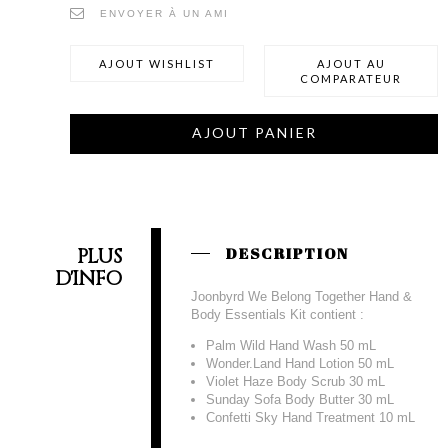
ENVOYER À UN AMI
AJOUT WISHLIST
AJOUT AU
COMPARATEUR
AJOUT PANIER
PLUS
DESCRIPTION
D'INFO
Joonbyrd We Belong Together Hand &
Body Essentials Kit contient :
Palm Wild Hand Wash 50 mL
Wonder.Land Hand Lotion 50 mL
Violet Haze Body Scrub 30 mL
Sunday Sofa Body Butter 30 mL
Confetti Sky Hand Treatment 10 mL