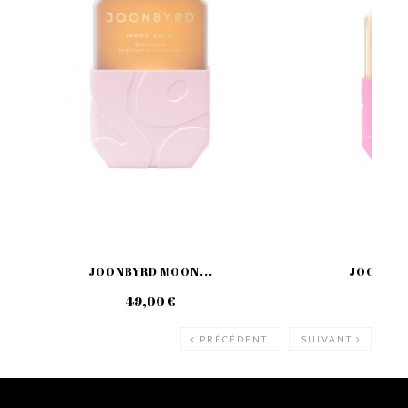
JOONBYRD MOON...
JOONBYRD
49,00 €
69
PRÉCÉDENT
SUIVANT