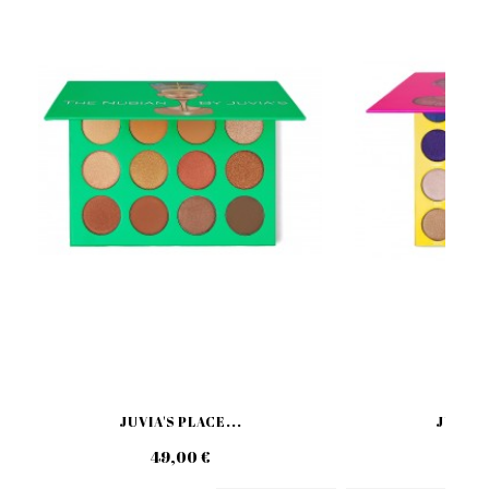
JUVIA'S PLACE...
JUVIA'S
49,00 €
69