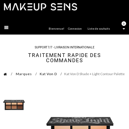
FERMER
0
Bienvenue!
Connexion
Liste de souhaits
SUPPORT 7/7 - LIVRAISON INTERNATIONALE
TRAITEMENT RAPIDE DES
COMMANDES
Marques
Kat Von D
Kat Von D Shade + Light Contour Palette