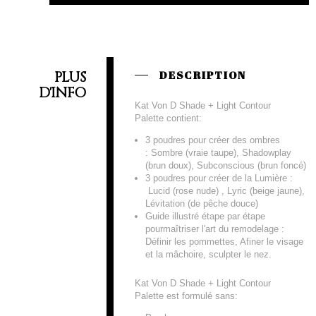
PLUS
DESCRIPTION
D'INFO
Kat Von D Shade + Light Contour
Palette contient:
3 poudres pour créer des ombres
: Sombre (vraie taupe), Shadowplay
(brun doux), Subconscious (brun foncé)
3 poudres pour créer de la Lumière :
Lucid (rose nude) , Lyric (beige jaune),
Lévitation (de pêche douce)
Guide illustré étape par étape
pourmaîtriser l'art du remodelage :
Définir les pommettes, Afiner le visage
et la mâchoire, sculpter le nez.
Kat Von D Shade + Light Contour
Palette est formulé sans: