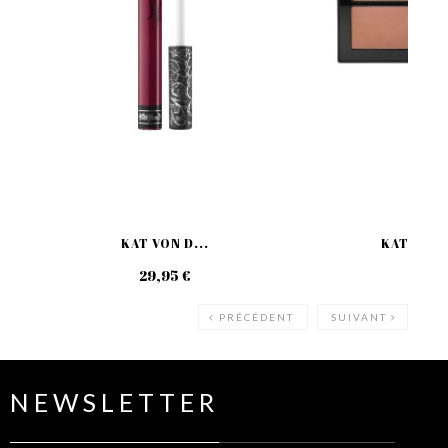
KAT VON D...
KAT VON D
29,95 €
79
PRÉCÉDENT
SUIVANT
NEWSLETTER