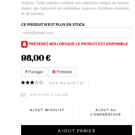
réaliste. Cette palette contient une sélection unique de teintes
mates qui capturent les véritables nuances d'ombres réalistes
et de lumière.
CE PRODUIT N'EST PLUS EN STOCK
PRÉVENEZ-MOI LORSQUE LE PRODUIT EST DISPONIBLE
98,00 €
Partager
Pinterest
Lire les avis (
1
)
ENVOYER À UN AMI
AJOUT WISHLIST
AJOUT AU
COMPARATEUR
AJOUT PANIER