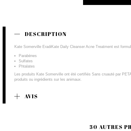
DESCRIPTION
Kate Somerville EradiKate Daily Cleanser Acne Treatment est formu
Parabènes
Sulfates
Phtalates
Les produits Kate Somerville ont été certifiés Sans cruauté par PETA
produits ou ingrédients sur les animaux.
AVIS
30 AUTRES P