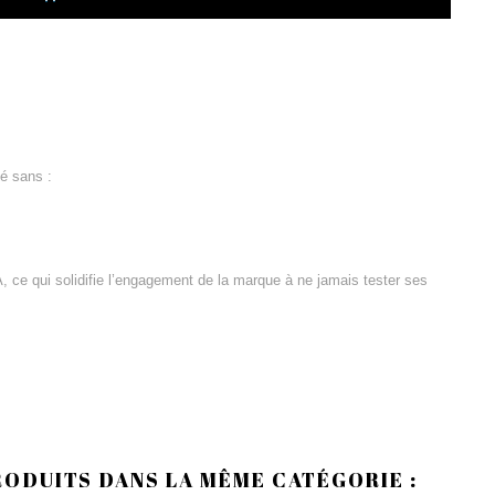
lé sans :
, ce qui solidifie l’engagement de la marque à ne jamais tester ses
RODUITS DANS LA MÊME CATÉGORIE :