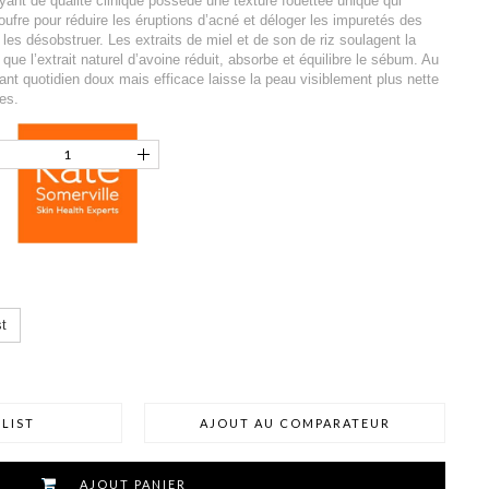
ant de qualité clinique possède une texture fouettée unique qui
soufre pour réduire les éruptions d’acné et déloger les impuretés des
les désobstruer. Les extraits de miel et de son de riz soulagent la
 que l’extrait naturel d’avoine réduit, absorbe et équilibre le sébum. Au
oyant quotidien doux mais efficace laisse la peau visiblement plus nette
es.
t
LIST
AJOUT AU COMPARATEUR
AJOUT PANIER