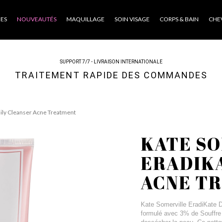
ES
NOUVEAUTÉS
MAQUILLAGE
SOIN VISAGE
CORPS & BAIN
CHE
SUPPORT 7/7 - LIVRAISON INTERNATIONALE
TRAITEMENT RAPIDE DES COMMANDES
aily Cleanser Acne Treatment
KATE S
ERADIKA
ACNE T
Kate Somerville EradiKate D
formulé avec 3% de Souffre p