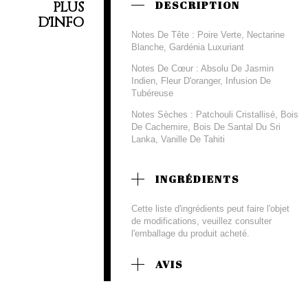
PLUS
DESCRIPTION
D'INFO
Notes De Tête : Poire Verte, Nectarine
Blanche, Gardénia Luxuriant
Notes De Cœur : Absolu De Jasmin
Indien, Fleur D'oranger, Infusion De
Tubéreuse
Notes Sèches : Patchouli Cristallisé, Bois
De Cachemire, Bois De Santal Du Sri
Lanka, Vanille De Tahiti
INGRÉDIENTS
Cette liste d'ingrédients peut faire l'objet
de modifications, veuillez consulter
l'emballage du produit acheté.
AVIS