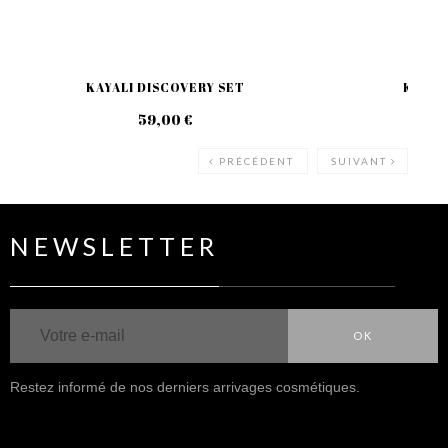
KAYALI DISCOVERY SET
KAYALI
59,00 €
129
PRÉCÉDENT
SUIVANT
NEWSLETTER
OK
Restez informé de nos derniers arrivages cosmétiques.