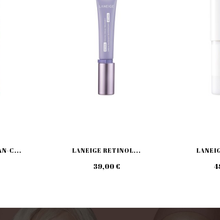
N-C...
LANEIGE RETINOL...
LANEIG
39,00 €
4