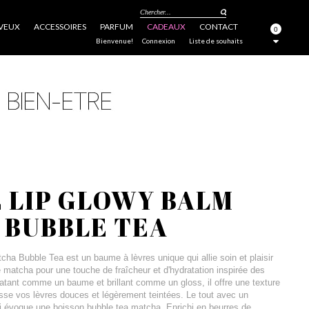
Chercher...
VEUX
ACCESSOIRES
PARFUM
CADEAUX
CONTACT
0
FERMER
Bienvenue!
Connexion
Liste de souhaits
 LIP GLOWY BALM
 BUBBLE TEA
ha Bubble Tea est un baume à lèvres unique qui allie soin et plaisir
 matcha pour une touche de fraîcheur et d'hydratation inspirée des
atant comme un baume et brillant comme un gloss, il offre une texture
aisse vos lèvres douces et légèrement teintées. Le tout avec un
 évoque une boisson bubble tea matcha. Enrichi en beurres de