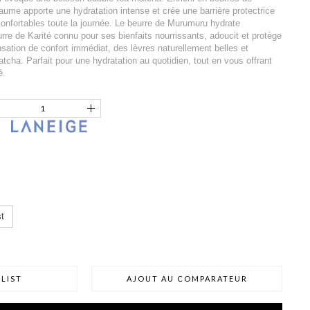
ume apporte une hydratation intense et crée une barrière protectrice
confortables toute la journée. Le beurre de Murumuru hydrate
rre de Karité connu pour ses bienfaits nourrissants, adoucit et protège
nsation de confort immédiat, des lèvres naturellement belles et
cha. Parfait pour une hydratation au quotidien, tout en vous offrant
é.
t
LIST
AJOUT AU COMPARATEUR