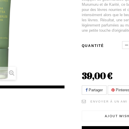
Murumuru et de Karité, ce ba
pour des lèvres nourries et 
intensément alors que le beu
les lèvres. Résultat, une se
légèrement parfumées au mat
une petite touche d'originalit
QUANTITÉ
39,00 €
image
Partager
Pinteres
ENVOYER À UN AMI
AJOUT WISH