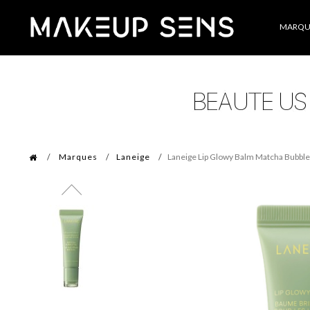
Catégories
MARQU
Marques
Laneige
Laneige Lip Glowy Balm Matcha Bubble