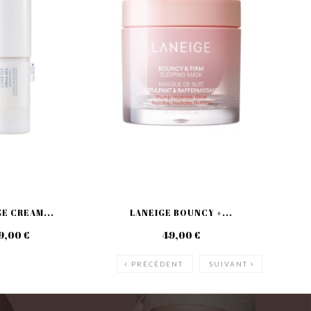
E CREAM...
LANEIGE BOUNCY +...
LA
9,00 €
49,00 €
PRÉCÉDENT
SUIVANT