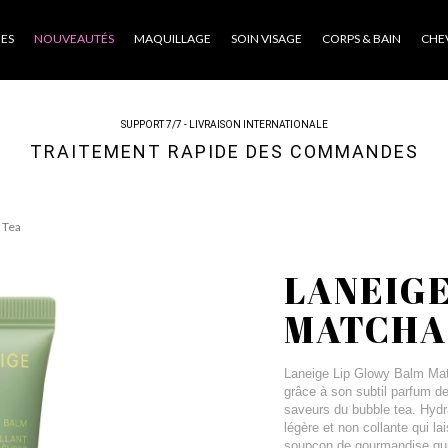
ES
NOUVEAUTÉS
MAQUILLAGE
SOIN VISAGE
CORPS & BAIN
CHE
SUPPORT 7/7 - LIVRAISON INTERNATIONALE
TRAITEMENT RAPIDE DES COMMANDES
 Tea
LANEIGE
MATCHA
Laneige Lip Glowy Balm Matc
grâce à son subtil parfum de
saveurs du bubble tea. Hydr
légère et non collante qui l
soupçon de gourmandise qui