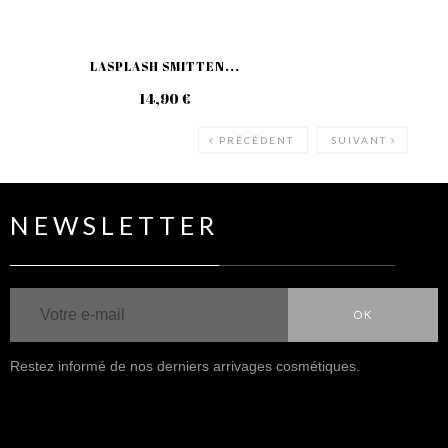
LASPLASH SMITTEN...
LASP
14,90 €
14
PRÉCÉDENT
SUIVANT
NEWSLETTER
OK
Restez informé de nos derniers arrivages cosmétiques.
NOUS SUIVRE