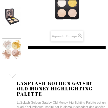
Agrandir l'image
LASPLASH GOLDEN GATSBY
OLD MONEY HIGHLIGHTING
PALETTE
LaSplash Golden Gatsby Old Money Highlighting Palette est un
quad d'enlumineurs inspiré par le glamour décadent des années