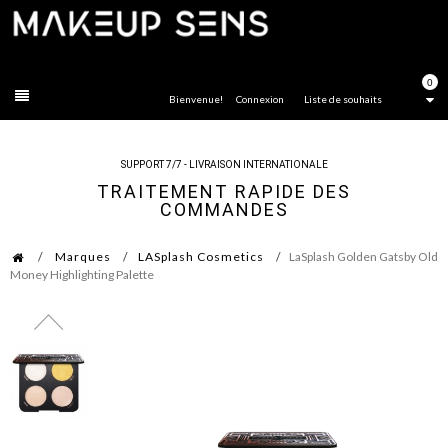
FERMER
0
Bienvenue!
Connexion
Liste de souhaits
SUPPORT 7/7 - LIVRAISON INTERNATIONALE
TRAITEMENT RAPIDE DES
COMMANDES
Marques
LASplash Cosmetics
LaSplash Golden Gatsby Old
Money Highlighting Palette