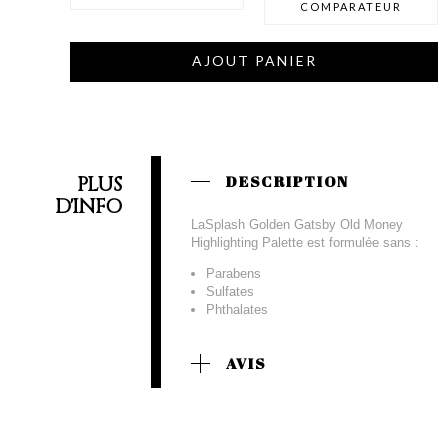
COMPARATEUR
AJOUT PANIER
PLUS
DESCRIPTION
D'INFO
LaSplash Golden Gatsby Old Money
Highlighting Palette est formulée sans :
Parabens
Sulfates
Phthalates
AVIS