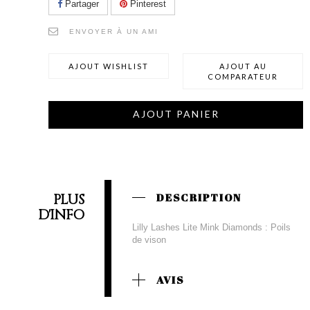
Partager
Pinterest
ENVOYER À UN AMI
AJOUT WISHLIST
AJOUT AU
COMPARATEUR
AJOUT PANIER
PLUS
DESCRIPTION
D'INFO
Lilly Lashes Lite Mink Diamonds : Poils
de vison
AVIS