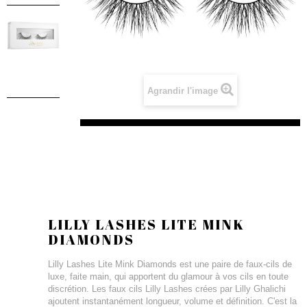
Agrandir l'image
LILLY LASHES LITE MINK
DIAMONDS
Lilly Lashes Lite Mink Diamonds est une paire de faux-cils de
luxe, faite main, qui apportent du glamour à vos cils en toute
discrétion. Les faux cils Lilly Lashes crées par Lilly Ghalichi
ajoutent instantanément longueur, volume et définition. C'est la