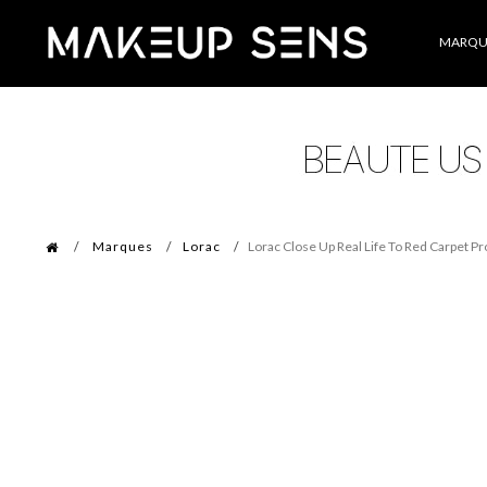
Catégories
MARQU
Marques
Lorac
Lorac Close Up Real Life To Red Carpet Pr