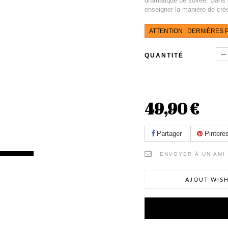
dramatique de soirée. Dans 
enseigner la manière de crée
ATTENTION : DERNIÈRES P
QUANTITÉ
49,90 €
Partager
Pinteres
ENVOYER À UN AMI
AJOUT WISH