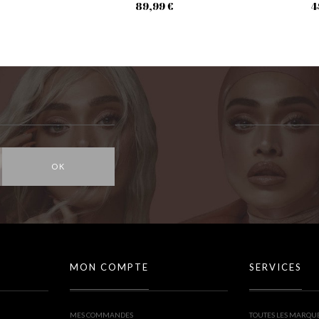
89,99 €
4
OK
MON COMPTE
SERVICES
MES COMMANDES
TOUTES LES MARQU