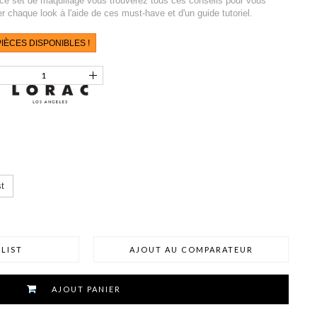
ce set de maquillage vous trouverez tous ces conseils pour vous
r chaque look à l'aide de ces must-have et d'un guide tutoriel.
IÈCES DISPONIBLES !
t
LIST
AJOUT AU COMPARATEUR
AJOUT PANIER