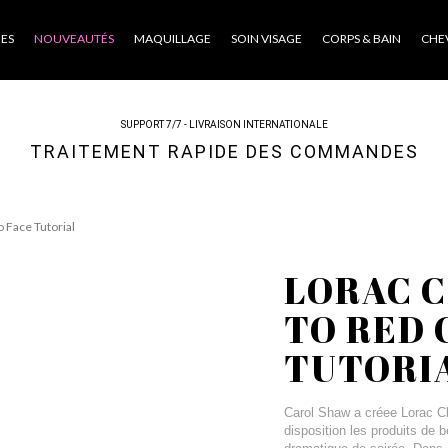
ES
NOUVEAUTÉS
MAQUILLAGE
SOIN VISAGE
CORPS & BAIN
CHE
SUPPORT 7/7 - LIVRAISON INTERNATIONALE
TRAITEMENT RAPIDE DES COMMANDES
o Face Tutorial
LORAC C
TO RED 
TUTORI
Carol Shaw a créee Lorac Cl
disposition les produits de 