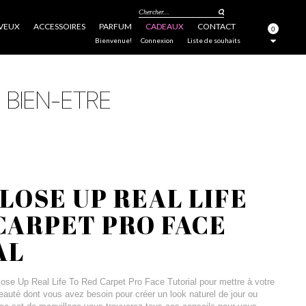
Chercher...
VEUX
ACCESSOIRES
PARFUM
CADEAUX
CONTACT
0
FERMER
Bienvenue!
Connexion
Liste de souhaits
LOSE UP REAL LIFE
CARPET PRO FACE
AL
ose Up Real Life To Red Carpet Pro Face Tutorial pour mettre à votre
beauté dont vous avez besoin pour créer un look naturel de jour ou