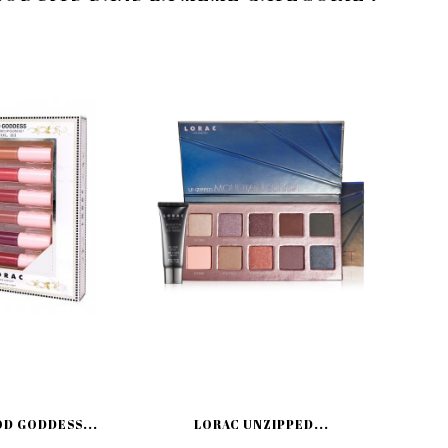
D GODDESS...
LORAC UNZIPPED...
L