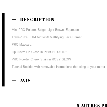
DESCRIPTION
Mini PRO Palette: Beige, Light Brown, Espresso
Travel-Size POREfection® Mattifying Face Primer
PRO Mascara
Lip Lustre Lip Gloss in PEACH LUSTRE
PRO Powder Cheek Stain in ROSY GLOW
Tutorial Booklet with removable instructions that cling to your mirror
AVIS
6 AUTRES P