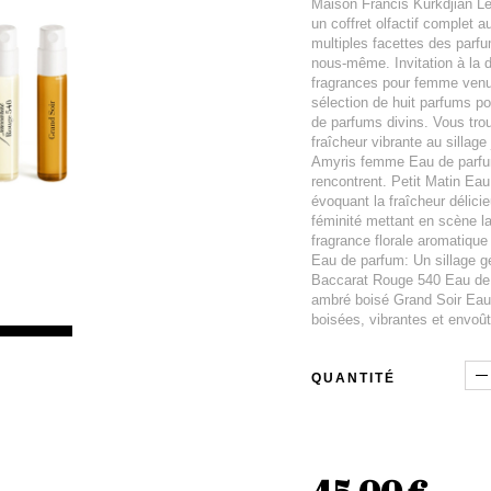
Maison Francis Kurkdjian Le
un coffret olfactif complet a
multiples facettes des par
nous-même. Invitation à la d
fragrances pour femme venues
sélection de huit parfums po
de parfums divins. Vous tro
fraîcheur vibrante au sillag
Amyris femme Eau de parfum: 
rencontrent. Petit Matin Ea
évoquant la fraîcheur délici
féminité mettant en scène 
fragrance florale aromatique
Eau de parfum: Un sillage g
Baccarat Rouge 540 Eau de p
ambré boisé Grand Soir Eau 
boisées, vibrantes et envoû
QUANTITÉ