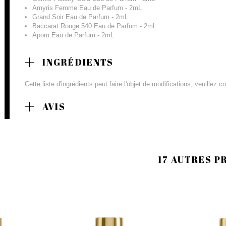
Amyris Femme Eau de Parfum - 2mL
Grand Soir Eau de Parfum - 2mL
Baccarat Rouge 540 Eau de Parfum - 2mL
Apom Eau de Parfum - 2mL
INGRÉDIENTS
Cette liste d'ingrédients peut faire l'objet de modifications, veuillez 
AVIS
17 AUTRES P