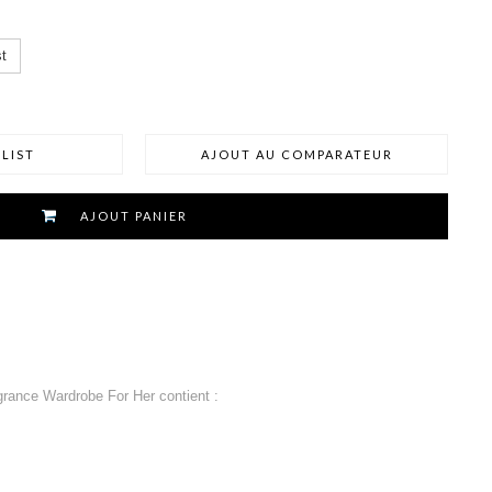
t
LIST
AJOUT AU COMPARATEUR
AJOUT PANIER
grance Wardrobe For Her contient :