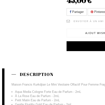
45,00 €
Partager
Pinteres
ENVOYER À UN AMI
AJOUT WISH
DESCRIPTION
Maison Francis Kurkdjian Le Mini Vestiaire Olfactif Pour Femme Fra
Aqua Media Cologne Forte Eau de Parfum - 2mL
À La Rose Eau de Parfum - 2mL
Petit Matin Eau de Parfum - 2mL
Gentle Fluidity Gold Eau de Parfum - 2mL