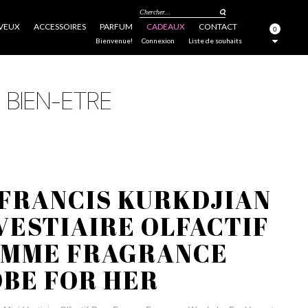
Chercher...
VEUX
ACCESSOIRES
PARFUM
CADEAUX
CONTACT
0
FERMER
Bienvenue!
Connexion
Liste de souhaits
FRANCIS KURKDJIAN
 VESTIAIRE OLFACTIF
EMME FRAGRANCE
BE FOR HER