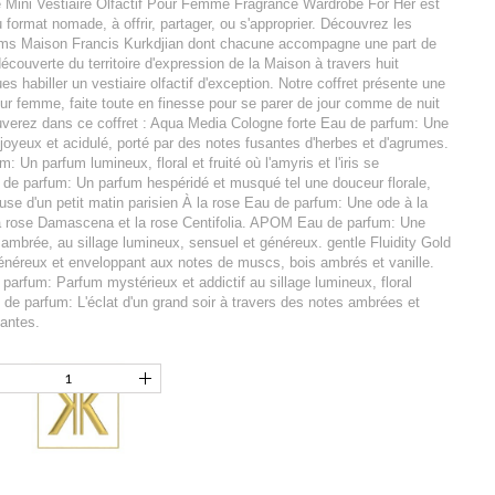
 Mini Vestiaire Olfactif Pour Femme Fragrance Wardrobe For Her est
u format nomade, à offrir, partager, ou s'approprier. Découvrez les
fums Maison Francis Kurkdjian dont chacune accompagne une part de
écouverte du territoire d'expression de la Maison à travers huit
 habiller un vestiaire olfactif d'exception. Notre coffret présente une
ur femme, faite toute en finesse pour se parer de jour comme de nuit
uverez dans ce coffret : Aqua Media Cologne forte Eau de parfum: Une
e joyeux et acidulé, porté par des notes fusantes d'herbes et d'agrumes.
Un parfum lumineux, floral et fruité où l'amyris et l'iris se
u de parfum: Un parfum hespéridé et musqué tel une douceur florale,
euse d'un petit matin parisien À la rose Eau de parfum: Une ode à la
la rose Damascena et la rose Centifolia. APOM Eau de parfum: Une
 ambrée, au sillage lumineux, sensuel et généreux. gentle Fluidity Gold
énéreux et enveloppant aux notes de muscs, bois ambrés et vanille.
arfum: Parfum mystérieux et addictif au sillage lumineux, floral
de parfum: L'éclat d'un grand soir à travers des notes ambrées et
tantes.