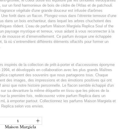
nt-giroflée, le coeur boisé est équilibré par les brindilles verdoyantes
, sur un fond harmonieux de bois de cèdre de l'Atlas et de patchouli.
 fragrance végétale d'une grande douceur est infusée d'arômes
. Une forêt dans un flacon. Plongez-vous dans l’étreinte terreuse d’une
us dans un bois enchanteur, dans lequel les arbres chuchotent des
thiques rôdent. L’eau de parfum Maison Margiela Replica Soul of the
 un paysage mystique et terreux, vous aidant à vous reconnecter à la
me de mousse et d’émerveillement. Ce parfum évoque une échappée
t, là où s’entremêlent différents éléments olfactifs pour former un
.
 inspirés de la collection de prêt-à-porter et d'accessoires éponyme
n 1994, et développés en collaboration avec les plus grands Maîtres
plica capturent des souvenirs que nous partageons tous. Chaque
nt des images, des impressions et des émotions positives qui ont
if ainsi que notre histoire personnelle. Le flacon semble échappé d'un
e sur sa devanture la même étiquette en tissu que les pièces de la
Pour la première fois, redécouvrez votre parfum Replica dans un
mL à emporter partout. Collectionnez les parfums Maison Margiela et
 Replica selon vos envies.