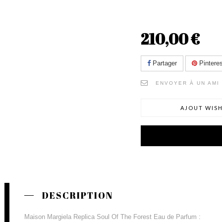
210,00 €
Partager
Pinteres
ENVOYER À UN AMI
AJOUT WISH
DESCRIPTION
Maison Margiela Replica Soul Of The Forest Eau de Parfum :