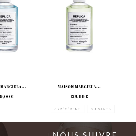
MARGIELA...
MAISON MARGIELA...
M
9,00 €
129,00 €
PRÉCÉDENT
SUIVANT
NOUS SUIVRE