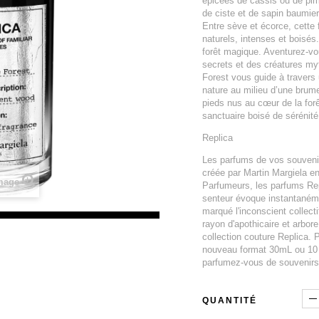
épicées de cassis ou de pime
de ciste et de sapin baumier
Entre sève et écorce, cette
naturels, intenses et boisés
forêt magique. Aventurez-vo
secrets et des créatures my
Forest vous guide à travers
nature au milieu d’une bru
pieds nus au cœur de la forê
sanctuaire boisé de sérénité
Replica
Les parfums de vos souvenirs
créée par Martin Margiela e
image
Parfumeurs, les parfums Re
senteur évoque instantanéme
marqué l'inconscient collect
rayon d'apothicaire et arbor
collection couture Replica. 
nouveau format 30mL ou 10 
parfumez-vous de souvenirs
QUANTITÉ