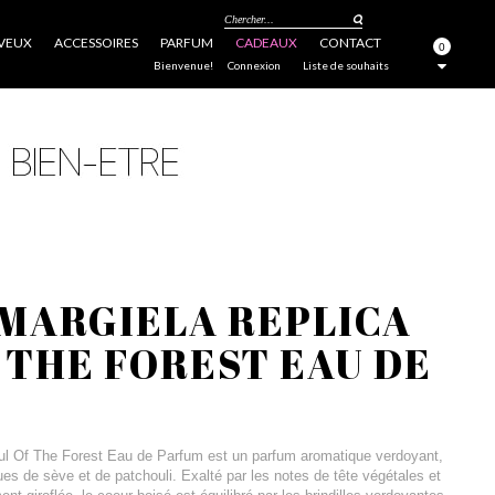
Chercher...
VEUX
ACCESSOIRES
PARFUM
CADEAUX
CONTACT
0
FERMER
Bienvenue!
Connexion
Liste de souhaits
MARGIELA REPLICA
 THE FOREST EAU DE
ul Of The Forest Eau de Parfum est un parfum aromatique verdoyant,
s de sève et de patchouli. Exalté par les notes de tête végétales et