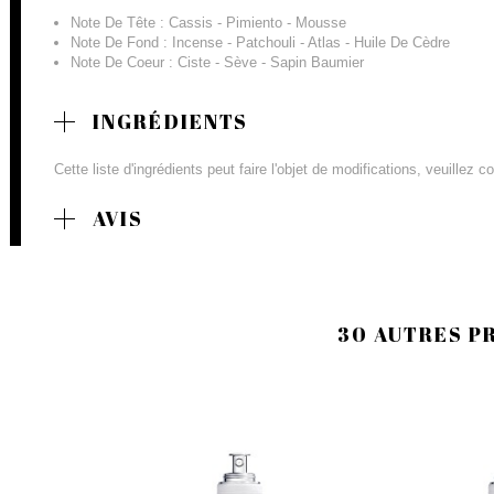
Note De Tête : Cassis - Pimiento - Mousse
Note De Fond : Incense - Patchouli - Atlas - Huile De Cèdre
Note De Coeur : Ciste - Sève - Sapin Baumier
INGRÉDIENTS
Cette liste d'ingrédients peut faire l'objet de modifications, veuillez 
AVIS
30 AUTRES P