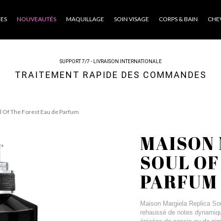
ES
NOUVEAUTÉS
MAQUILLAGE
SOIN VISAGE
CORPS & BAIN
CHE
SUPPORT 7/7 - LIVRAISON INTERNATIONALE
TRAITEMENT RAPIDE DES COMMANDES
l Of The Forest Eau de Parfum
MAISON 
SOUL OF
PARFUM
Maison Margiela Replica So
rehaussé de notes dynamique