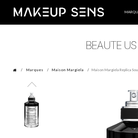
Catégories
MARQU
Marques
Maison Margiela
Maison Margiela Replica Sou