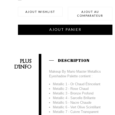
AJOUT WISHLIST
AJOUT AU
COMPARATEUR
AJOUT PANIER
PLUS
DESCRIPTION
D'INFO
Makeup By Mario Master Metallics
Eyeshadow Palette contient :
Metallic 1 - Or Chaud Étincelant
Metallic 2 - Rose Chaud
Metallic 3 - Bronze Profond
Metallic 4 - Sarcelle Brillante
Metallic 5 - Nacre Chaude
Metallic 6 - Vert Olive Scintillant
Metallic 7 - Cuivre Transparent