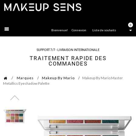
FERMER
0
Bienvenue!
Connexion
Liste de souhaits
SUPPORT 7/7 - LIVRAISON INTERNATIONALE
TRAITEMENT RAPIDE DES
COMMANDES
Marques
Makeup By Mario
Makeup By Mario Master
Metallics Eyeshadow Palette