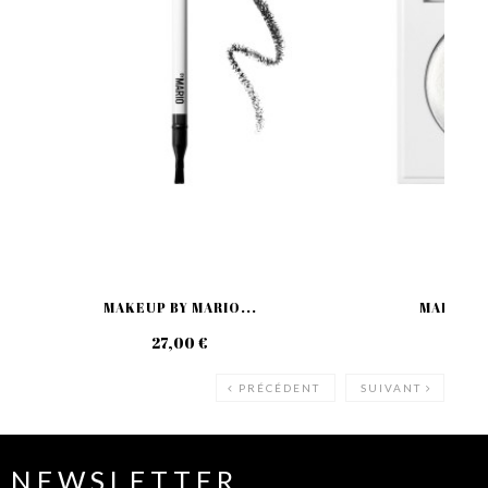
MAKEUP BY MARIO...
MAKEUP B
27,00 €
27
PRÉCÉDENT
SUIVANT
NEWSLETTER