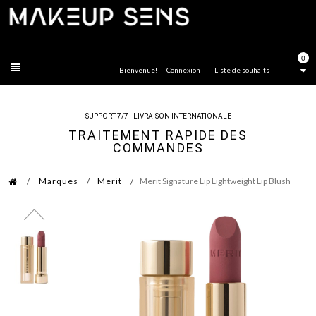
FERMER
0
Bienvenue!
Connexion
Liste de souhaits
SUPPORT 7/7 - LIVRAISON INTERNATIONALE
TRAITEMENT RAPIDE DES
COMMANDES
Marques
Merit
Merit Signature Lip Lightweight Lip Blush