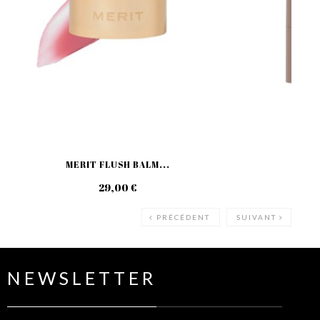
MERIT FLUSH BALM...
MERIT
29,00 €
42
PRÉCÉDENT
SUIVANT
NEWSLETTER