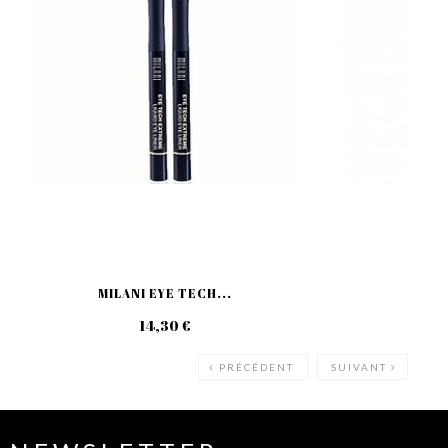
MILANI EYE TECH...
MIL
14,30 €
12
PRÉCÉDENT
SUIVANT