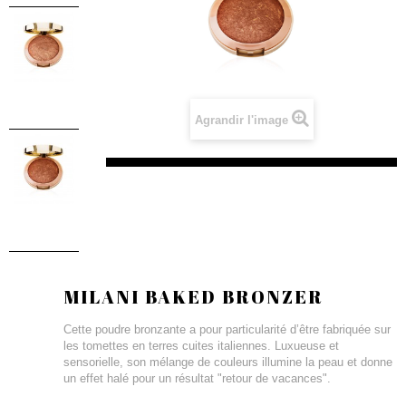
Agrandir l'image
MILANI BAKED BRONZER
Cette poudre bronzante a pour particularité d’être fabriquée sur
les tomettes en terres cuites italiennes. Luxueuse et
sensorielle, son mélange de couleurs illumine la peau et donne
un effet halé pour un résultat "retour de vacances".