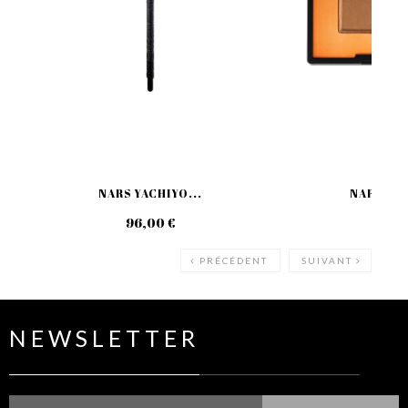
NARS YACHIYO...
NARS MIN
96,00 €
35
PRÉCÉDENT
SUIVANT
NEWSLETTER