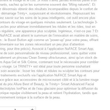
siblement le visage et le cou. Si vous n’avez jamais entendu parler d’un
rants, sachez qu’on les surnomme souvent des “lifting naturels”. Et
 désormais obtenir des résultats incomparables depuis le confort de
e démarrage Trinty+, surpuissant et révolutionnaire. Repoussant les
z savoir sur les soins de la peau intelligents, cet outil encore plus
contours du visage en quelques minutes seulement. La technologie 3-
uscles pour atténuer immédiatement les ridules et les rides, tout en
on régulière, une apparence plus sculptée. Ingénieux, n’est-ce pas ? Et
NuFACE avait atteint le summum de l’innovation en matière de soins,
n : le Boost Button agit comme un “power-up” pour votre peau, offrant
mentaire sur les zones nécessitant un peu plus d’attention
touring, pour être précis). Associé à l’application NuFACE Smart App,
e de soin personnalisée de niveau professionnel, sans quitter votre
également un pinceau Clean Sweep ultra-luxueux, ainsi qu’un stock de
rs Aqua Gel et Silk Crème, contenant tout le nécessaire pour combler
u visage. Le TRINITY+ est idéal pour toute personne souhaitant
soin avancée : lisser les rides et ridules ou sculpter les contours pour
s traitements exclusifs via l’application NuFACE Smart App et
nce grâce aux accessoires de microcourant ciblé et à la lumière rouge
t du prix Allure Best of Beauty, le Trinity+ Smart Advanced Facial
ectrolytes IonPlex et de l’eau glaciaire pour optimiser la diffusion du
nique repulpe visiblement la peau et retient l’hydratation, tandis que
nvironnement ionique à la surface de la peau.