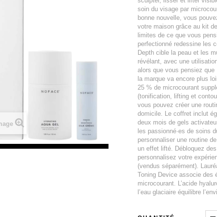
sculpter, lisser et lifter vi
soin du visage par microcou
bonne nouvelle, vous pouvez
votre maison grâce au kit d
limites de ce que vous pensie
perfectionné redessine les 
Depth cible la peau et les m
révélant, avec une utilisati
alors que vous pensiez que 
la marque va encore plus loi
25 % de microcourant supplé
(tonification, lifting et con
vous pouvez créer une routin
domicile. Le coffret inclut 
deux mois de gels activateu
image
les passionné·es de soins d
personnaliser une routine de 
un effet lifté. Débloquez de
personnalisez votre expérie
(vendus séparément). Lauréa
Toning Device associe des él
microcourant. L’acide hyaluro
l’eau glaciaire équilibre l’e