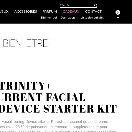
Chercher...
VEUX
ACCESSOIRES
PARFUM
CADEAUX
CONTACT
0
FERMER
Bienvenue!
Connexion
Liste de souhaits
TRINITY+
URRENT FACIAL
DEVICE STARTER KIT
 Facial Toning Device Starter Kit est un appareil de soins primé,
isés avec 25 % de puissance microcourant supplémentaire pour