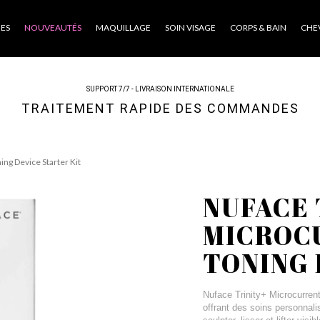
ES
NOUVEAUTÉS
MAQUILLAGE
SOIN VISAGE
CORPS & BAIN
CHE
SUPPORT 7/7 - LIVRAISON INTERNATIONALE
TRAITEMENT RAPIDE DES COMMANDES
ing Device Starter Kit
NUFACE 
MICROC
TONING 
Nuface Trinity+ Microcurrent
offrant des soins personnal