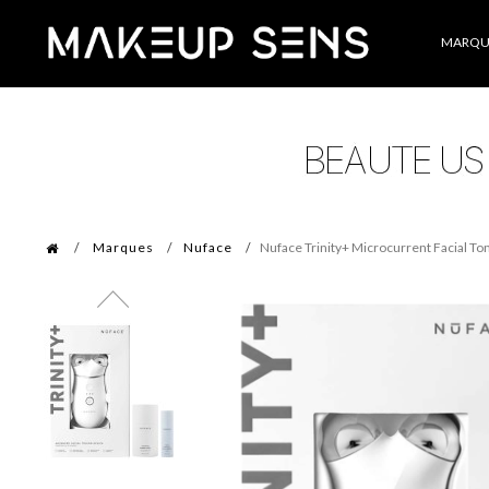
Catégories
MARQU
Marques
Nuface
Nuface Trinity+ Microcurrent Facial Ton