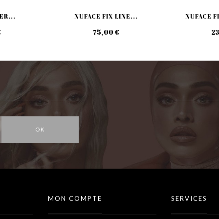
ER...
NUFACE FIX LINE...
NUFACE F
€
75,00 €
23
OK
MON COMPTE
SERVICES