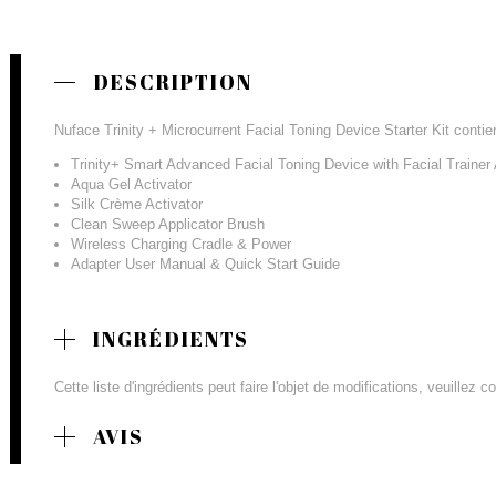
DESCRIPTION
Nuface Trinity + Microcurrent Facial Toning Device Starter Kit contien
Trinity+ Smart Advanced Facial Toning Device with Facial Trainer
Aqua Gel Activator
Silk Crème Activator
Clean Sweep Applicator Brush
Wireless Charging Cradle & Power
Adapter User Manual & Quick Start Guide
INGRÉDIENTS
Cette liste d'ingrédients peut faire l'objet de modifications, veuillez 
AVIS