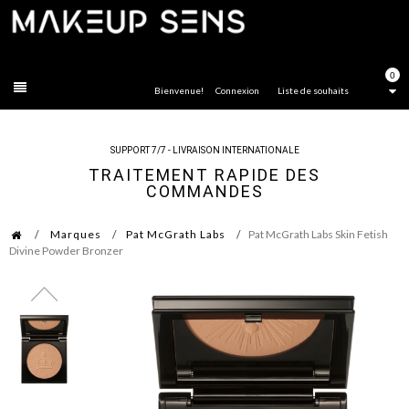
FERMER
0
Bienvenue!
Connexion
Liste de souhaits
SUPPORT 7/7 - LIVRAISON INTERNATIONALE
TRAITEMENT RAPIDE DES
COMMANDES
Marques
Pat McGrath Labs
Pat McGrath Labs Skin Fetish
Divine Powder Bronzer