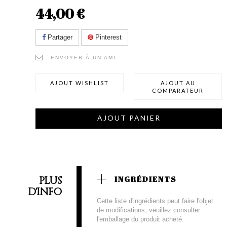
44,00 €
Partager
Pinterest
ENVOYER À UN AMI
AJOUT WISHLIST
AJOUT AU
COMPARATEUR
AJOUT PANIER
PLUS
INGRÉDIENTS
D'INFO
Cette liste d'ingrédients peut faire l'objet
de modifications, veuillez consulter
l'emballage du produit acheté.