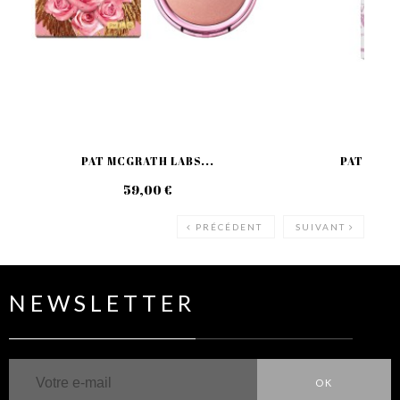
PAT MCGRATH LABS...
PAT MCGR
59,00 €
44
PRÉCÉDENT
SUIVANT
NEWSLETTER
OK