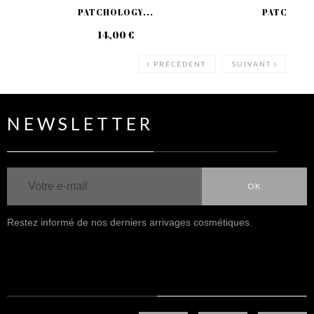
PATCHOLOGY...
PATCHOLOG
14,00 €
12
PRÉCÉDENT
SUIVANT
NEWSLETTER
OK
Restez informé de nos derniers arrivages cosmétiques.
NOUS SUIVRE