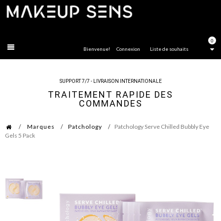
FERMER
0
Bienvenue!
Connexion
Liste de souhaits
SUPPORT 7/7 - LIVRAISON INTERNATIONALE
TRAITEMENT RAPIDE DES
COMMANDES
Marques
Patchology
Patchology Serve Chilled Bubbly Eye
Gels 5 Pack