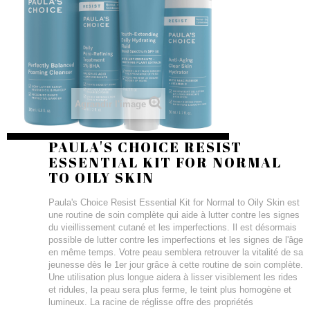
Agrandir l'image
PAULA'S CHOICE RESIST
ESSENTIAL KIT FOR NORMAL
TO OILY SKIN
Paula's Choice Resist Essential Kit for Normal to Oily Skin est
une routine de soin complète qui aide à lutter contre les signes
du vieillissement cutané et les imperfections. Il est désormais
possible de lutter contre les imperfections et les signes de l'âge
en même temps. Votre peau semblera retrouver la vitalité de sa
jeunesse dès le 1er jour grâce à cette routine de soin complète.
Une utilisation plus longue aidera à lisser visiblement les rides
et ridules, la peau sera plus ferme, le teint plus homogène et
lumineux. La racine de réglisse offre des propriétés