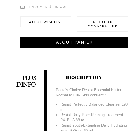
ENVOYER À UN AMI
AJOUT WISHLIST
AJOUT AU
COMPARATEUR
AJOUT PANIER
PLUS
DESCRIPTION
D'INFO
Paula's Choice Resist Essential Kit for
Normal to Oily Skin contient :
Resist Perfectly Balanced Cleanser 190
mL
Resist Daily Pore-Refining Treatment
2% BHA 88 mL
Resist Youth-Extending Daily Hydrating
Fluid SPF 50 60 mL