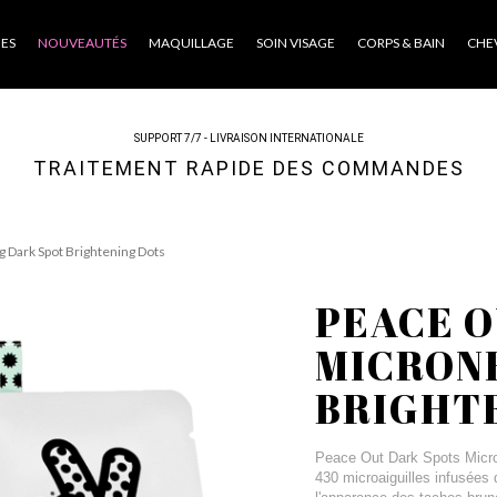
ES
NOUVEAUTÉS
MAQUILLAGE
SOIN VISAGE
CORPS & BAIN
CHE
SUPPORT 7/7 - LIVRAISON INTERNATIONALE
TRAITEMENT RAPIDE DES COMMANDES
 Dark Spot Brightening Dots
PEACE O
MICRON
BRIGHT
Peace Out Dark Spots Micro
430 microaiguilles infusées 