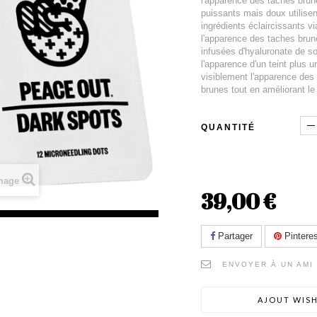
l'apparence des taches brun
puissants mais doux utilisen
ingrédients éclaircissants v
l'apparence des taches brune
infusées d'hyaluronate de s
l'apparence d'un teint plus 
visiblement l'apparence des 
brunes tout en améliorant le 
QUANTITÉ
image
39,00 €
Partager
Pinteres
ENVOYER À UN AMI
AJOUT WISH