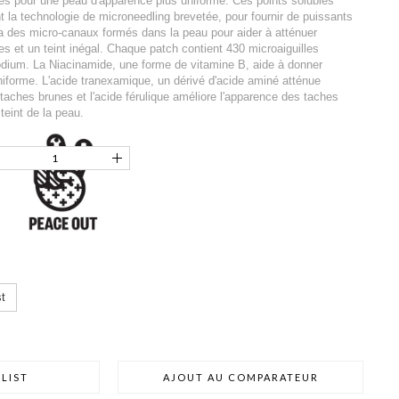
es pour une peau d'apparence plus uniforme. Ces points solubles
t la technologie de microneedling brevetée, pour fournir de puissants
ia des micro-canaux formés dans la peau pour aider à atténuer
s et un teint inégal. Chaque patch contient 430 microaiguilles
odium. La Niacinamide, une forme de vitamine B, aide à donner
uniforme. L'acide tranexamique, un dérivé d'acide aminé atténue
taches brunes et l'acide férulique améliore l'apparence des taches
teint de la peau.
t
LIST
AJOUT AU COMPARATEUR