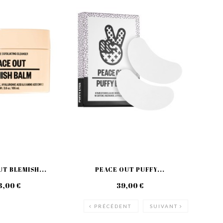
T BLEMISH...
PEACE OUT PUFFY...
PE
3,00 €
39,00 €
PRÉCÉDENT
SUIVANT