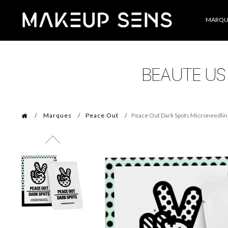
Catégories
MARQU
Marques
Peace Out
Peace Out Dark Spots Microneedling