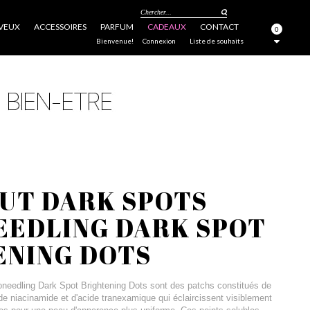
Chercher...
VEUX
ACCESSOIRES
PARFUM
CADEAUX
CONTACT
0
FERMER
Bienvenue!
Connexion
Liste de souhaits
UT DARK SPOTS
EEDLING DARK SPOT
ENING DOTS
needling Dark Spot Brightening Dots sont des patchs constitués de
de niacinamide et d'acide tranexamique qui éclaircissent visiblement