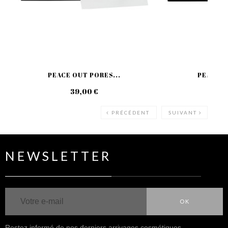
PEACE OUT PORES...
PEACE O
39,00 €
19
PRÉCÉDENT
SUIVANT
NEWSLETTER
OK
Restez informé de nos derniers arrivages cosmétiques.