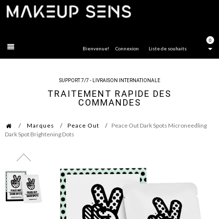
FERMER
0
Bienvenue!
Connexion
Liste de souhaits
SUPPORT 7/7 - LIVRAISON INTERNATIONALE
TRAITEMENT RAPIDE DES
COMMANDES
Marques
Peace Out
Peace Out Dark Spots Microneedling
Dark Spot Brightening Dots