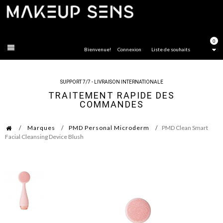
FERMER
0
Bienvenue!
Connexion
Liste de souhaits
SUPPORT 7/7 - LIVRAISON INTERNATIONALE
TRAITEMENT RAPIDE DES
COMMANDES
Marques
PMD Personal Microderm
PMD Clean Smart
Facial Cleansing Device Blush