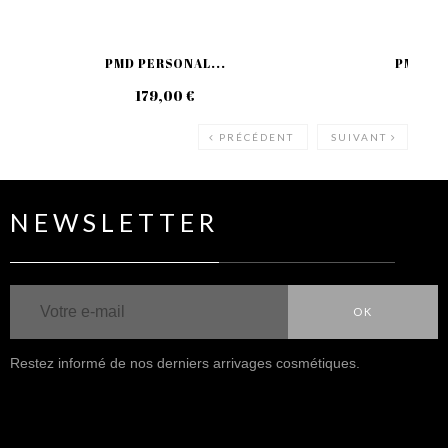
PMD PERSONAL...
PMD PE
179,00 €
220
PRÉCÉDENT
SUIVANT
NEWSLETTER
OK
Restez informé de nos derniers arrivages cosmétiques.
NOUS SUIVRE