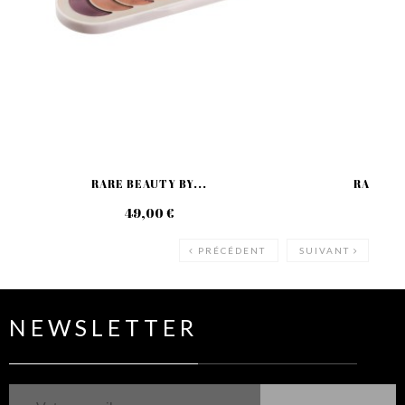
RARE BEAUTY BY...
RARE BE
49,00 €
49
PRÉCÉDENT
SUIVANT
NEWSLETTER