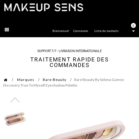
FERMER
0
Bienvenue!
Connexion
Liste de souhaits
SUPPORT 7/7 - LIVRAISON INTERNATIONALE
TRAITEMENT RAPIDE DES
COMMANDES
Marques
Rare Beauty
Rare Beauty By Selena Gomez
Discovery True To Myself Eyeshadow Palette