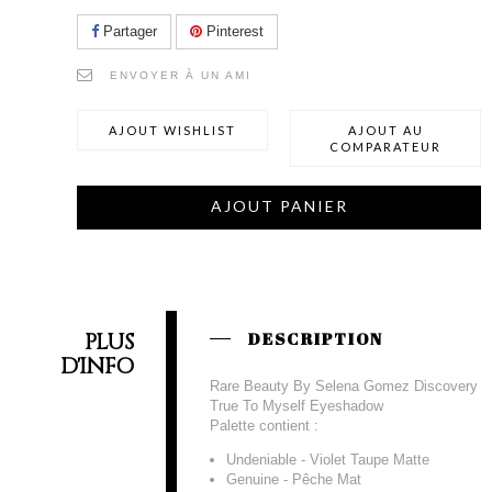
Partager
Pinterest
ENVOYER À UN AMI
AJOUT WISHLIST
AJOUT AU
COMPARATEUR
AJOUT PANIER
PLUS
DESCRIPTION
D'INFO
Rare Beauty By Selena Gomez Discovery
True To Myself Eyeshadow
Palette contient :
Undeniable - Violet Taupe Matte
Genuine - Pêche Mat