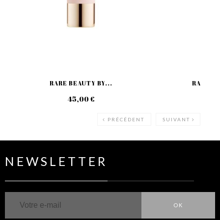
RARE BEAUTY BY...
RARE BE
45,00 €
25
PRÉCÉDENT
SUIVANT
NEWSLETTER
OK