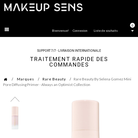
FERMER
0
Bienvenue!
Connexion
Liste de souhaits
SUPPORT 7/7 - LIVRAISON INTERNATIONALE
TRAITEMENT RAPIDE DES
COMMANDES
Marques
Rare Beauty
Rare Beauty By Selena Gomez Mini
Pore Diffusing Primer - Always an Optimist Collection