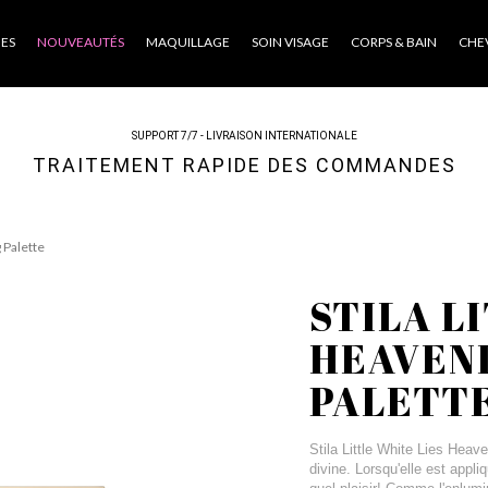
ES
NOUVEAUTÉS
MAQUILLAGE
SOIN VISAGE
CORPS & BAIN
CHE
SUPPORT 7/7 - LIVRAISON INTERNATIONALE
TRAITEMENT RAPIDE DES COMMANDES
g Palette
STILA L
HEAVEN
PALETT
Stila Little White Lies Heave
divine. Lorsqu'elle est app