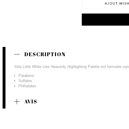
AJOUT WISH
DESCRIPTION
Stila Little White Lies Heavenly Highlighting Palette est formulée san
Parabens
Sulfates
Phthalates
AVIS