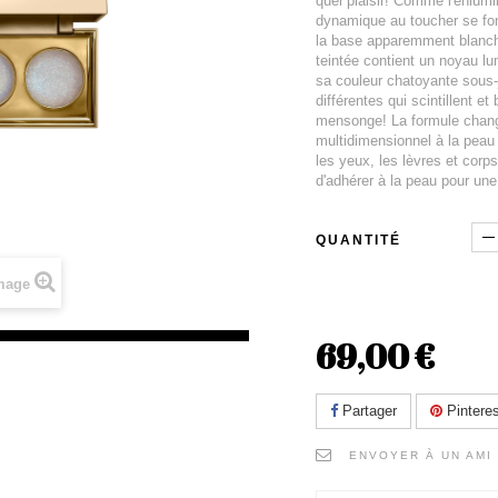
quel plaisir! Comme l'enlum
dynamique au toucher se fond
la base apparemment blanche 
teintée contient un noyau lu
sa couleur chatoyante sous-
différentes qui scintillent et
mensonge! La formule chang
multidimensionnel à la peau l
les yeux, les lèvres et corp
d'adhérer à la peau pour une
QUANTITÉ
image
69,00 €
Partager
Pinteres
ENVOYER À UN AMI