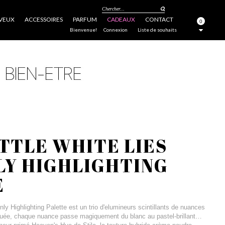
Chercher...
VEUX
ACCESSOIRES
PARFUM
CADEAUX
CONTACT
0
FERMER
Bienvenue!
Connexion
Liste de souhaits
ITTLE WHITE LIES
LY HIGHLIGHTING
E
nly Highlighting Palette est un trio d'elumineurs scintillants de nuances
liquée, chaque nuance passe magiquement du blanc au pastel-brillant…