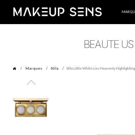
Catégories
MARQU
Marques
Stila
Stila Little White Lies Heavenly Highlightin