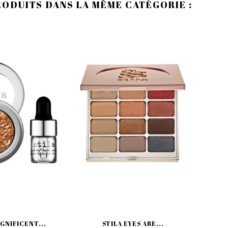
RODUITS DANS LA MÊME CATÉGORIE :
GNIFICENT...
STILA EYES ARE...
S