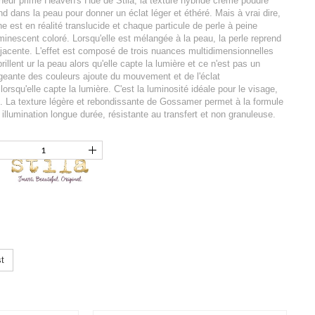
ineur primé Heaven's Hue de Stila, la texture hybride crème poudre
 dans la peau pour donner un éclat léger et éthéré. Mais à vrai dire,
est en réalité translucide et chaque particule de perle à peine
minescent coloré. Lorsqu'elle est mélangée à la peau, la perle reprend
jacente. L'effet est composé de trois nuances multidimensionnelles
 brillent ur la peau alors qu'elle capte la lumière et ce n'est pas un
eante des couleurs ajoute du mouvement et de l'éclat
orsqu'elle capte la lumière. C'est la luminosité idéale pour le visage,
s. La texture légère et rebondissante de Gossamer permet à la formule
 illumination longue durée, résistante au transfert et non granuleuse.
t