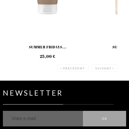
SUMMER FRIDAYS...
SUMMER 
25,00 €
69
PRÉCÉDENT
SUIVANT
NEWSLETTER
OK