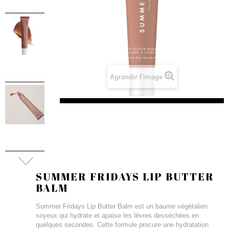
Agrandir l'image
SUMMER FRIDAYS LIP BUTTER
BALM
Summer Fridays Lip Butter Balm est un baume végétalien
soyeux qui hydrate et apaise les lèvres desséchées en
quelques secondes. Cette formule procure une hydratation