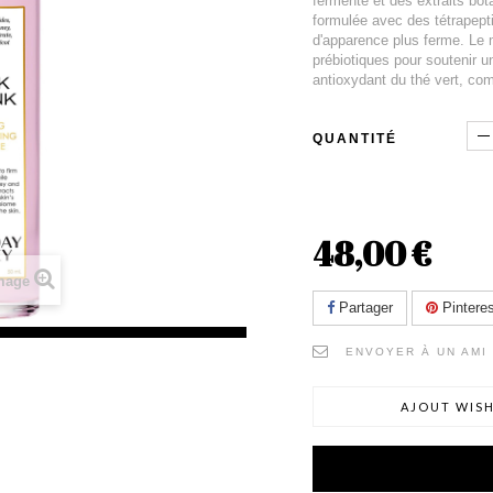
fermenté et des extraits bo
formulée avec des tétrapepti
d'apparence plus ferme. Le m
prébiotiques pour soutenir 
antioxydant du thé vert, com
QUANTITÉ
48,00 €
image
Partager
Pinteres
ENVOYER À UN AMI
AJOUT WISH