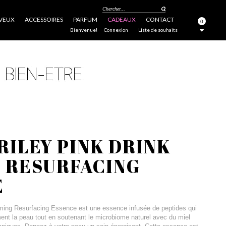
Chercher...
VEUX
ACCESSOIRES
PARFUM
CADEAUX
CONTACT
0
FERMER
Bienvenue!
Connexion
Liste de souhaits
RILEY PINK DRINK
 RESURFACING
E
rming Resurfacing Essence est une essence infusée de peptides qui
ement la peau tout en soutenant le microbiome naturel avec du miel