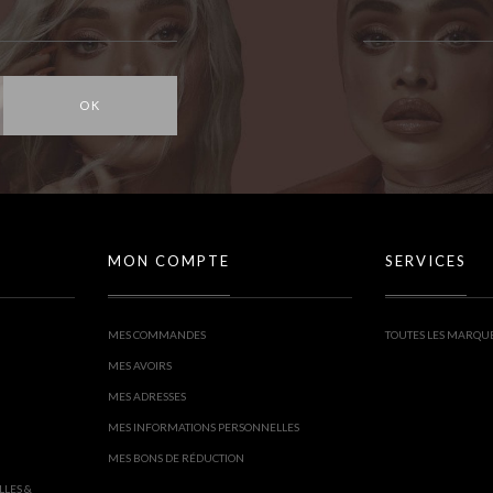
OK
MON COMPTE
SERVICES
MES COMMANDES
TOUTES LES MARQU
MES AVOIRS
MES ADRESSES
MES INFORMATIONS PERSONNELLES
MES BONS DE RÉDUCTION
LLES &