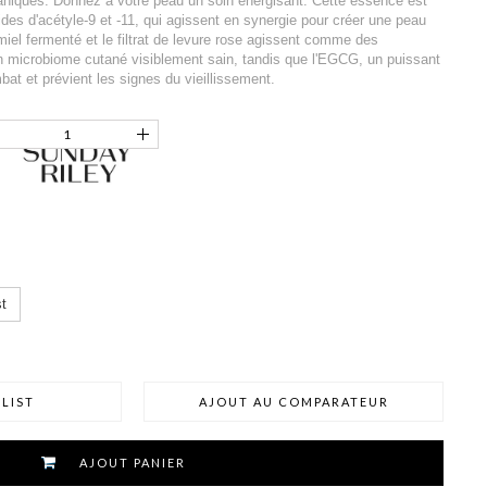
taniques. Donnez à votre peau un soin énergisant. Cette essence est
des d'acétyle-9 et -11, qui agissent en synergie pour créer une peau
iel fermenté et le filtrat de levure rose agissent comme des
un microbiome cutané visiblement sain, tandis que l'EGCG, un puissant
bat et prévient les signes du vieillissement.
t
LIST
AJOUT AU COMPARATEUR
AJOUT PANIER