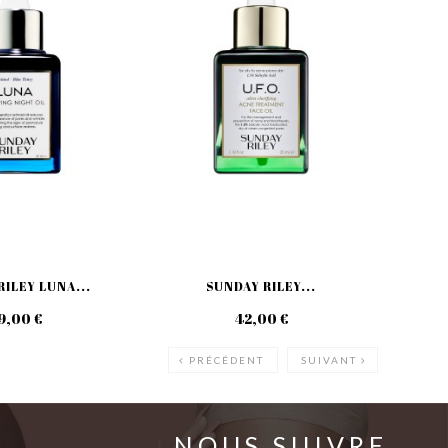
ILEY LUNA...
SUNDAY RILEY...
SU
9,00 €
42,00 €
PRÉCÉDENT
SUIVANT
NOUS SUIVRE