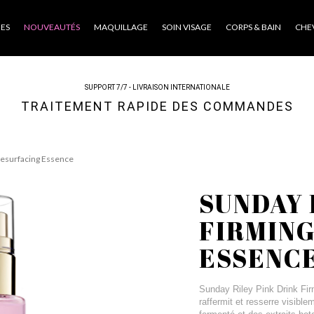
ES
NOUVEAUTÉS
MAQUILLAGE
SOIN VISAGE
CORPS & BAIN
CHE
SUPPORT 7/7 - LIVRAISON INTERNATIONALE
TRAITEMENT RAPIDE DES COMMANDES
 Resurfacing Essence
SUNDAY 
FIRMING
ESSENC
Sunday Riley Pink Drink Fi
raffermit et resserre visibl