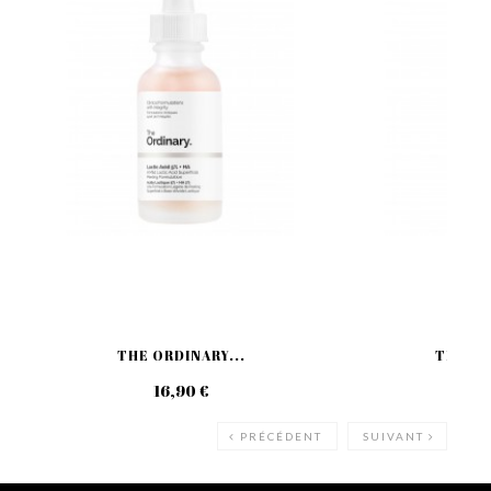
THE ORDINARY...
THE OR
16,90 €
14
PRÉCÉDENT
SUIVANT