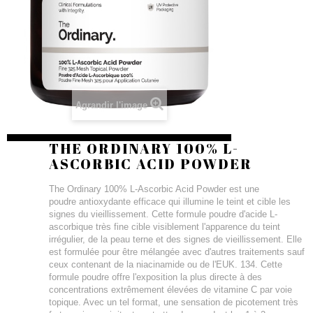
Agrandir l'image
THE ORDINARY 100% L-
ASCORBIC ACID POWDER
The Ordinary 100% L-Ascorbic Acid Powder est une
poudre antioxydante efficace qui illumine le teint et cible les
signes du vieillissement. Cette formule poudre d'acide L-
ascorbique très fine cible visiblement l'apparence du teint
irrégulier, de la peau terne et des signes de vieillissement. Elle
est formulée pour être mélangée avec d'autres traitements sauf
ceux contenant de la niacinamide ou de l'EUK. 134. Cette
formule poudre offre l'exposition la plus directe à des
concentrations extrêmement élevées de vitamine C par voie
topique. Avec un tel format, une sensation de picotement très