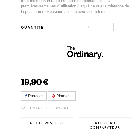
forte mais non irritante est attendue pendant les 1 à 2
premières semaines d'utilisation jusqu'à ce que la tolérance de
la peau à une exposition aussi élevée soit tolérée.
QUANTITÉ
19,90 €
Partager
Pinterest
ENVOYER À UN AMI
AJOUT WISHLIST
AJOUT AU
COMPARATEUR