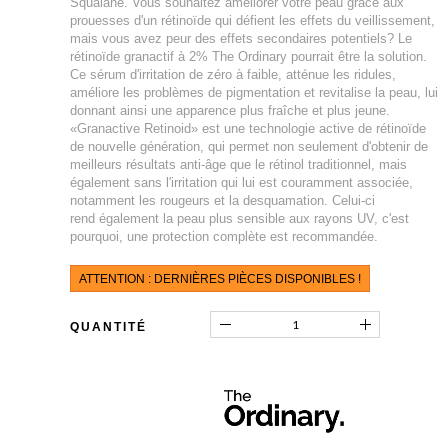
Squalane. Vous souhaitez améliorer votre peau grâce aux
prouesses d'un rétinoïde qui défient les effets du veillissement,
mais vous avez peur des effets secondaires potentiels? Le
rétinoïde granactif à 2% The Ordinary pourrait être la solution.
Ce sérum d'irritation de zéro à faible, atténue les ridules,
améliore les problèmes de pigmentation et revitalise la peau, lui
donnant ainsi une apparence plus fraîche et plus jeune.
«Granactive Retinoid» est une technologie active de rétinoïde
de nouvelle génération, qui permet non seulement d'obtenir de
meilleurs résultats anti-âge que le rétinol traditionnel, mais
également sans l'irritation qui lui est couramment associée,
notamment les rougeurs et la desquamation. Celui-ci
rend également la peau plus sensible aux rayons UV, c'est
pourquoi, une protection complète est recommandée.
ATTENTION : DERNIÈRES PIÈCES DISPONIBLES !
QUANTITÉ