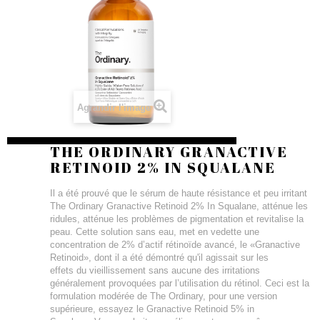
Agrandir l'image
THE ORDINARY GRANACTIVE
RETINOID 2% IN SQUALANE
Il a été prouvé que le sérum de haute résistance et peu irritant
The Ordinary Granactive Retinoid 2% In Squalane, atténue les
ridules, atténue les problèmes de pigmentation et revitalise la
peau. Cette solution sans eau, met en vedette une
concentration de 2% d’actif rétinoïde avancé, le «Granactive
Retinoid», dont il a été démontré qu'il agissait sur les
effets du vieillissement sans aucune des irritations
généralement provoquées par l’utilisation du rétinol. Ceci est la
formulation modérée de The Ordinary, pour une version
supérieure, essayez le Granactive Retinoid 5% in