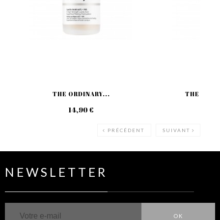
THE ORDINARY...
THE ORDIN
14,90 €
27
PRÉCÉDENT
SUIVANT
NEWSLETTER
OK