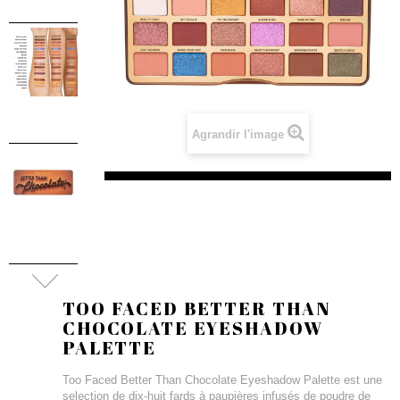
Agrandir l'image
TOO FACED BETTER THAN
CHOCOLATE EYESHADOW
PALETTE
Too Faced Better Than Chocolate Eyeshadow Palette est une
selection de dix-huit fards à paupières infusés de poudre de