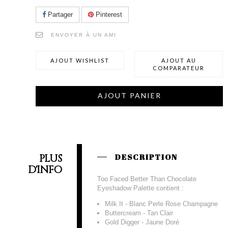
Partager
Pinterest
ENVOYER À UN AMI
AJOUT WISHLIST
AJOUT AU
COMPARATEUR
AJOUT PANIER
PLUS
DESCRIPTION
D'INFO
Too Faced Better Than Chocolate
Eyeshadow Palette contient :
Milk It - Blanc Perle Rose Champagne
Buttercream - Tan Clair
Gold Digger - Jaune Doré