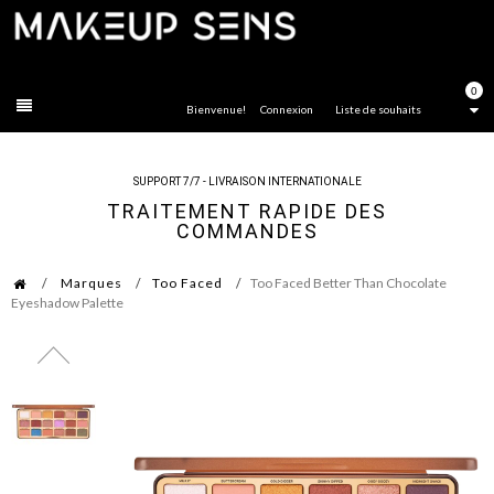
FERMER
0
Bienvenue!
Connexion
Liste de souhaits
SUPPORT 7/7 - LIVRAISON INTERNATIONALE
TRAITEMENT RAPIDE DES
COMMANDES
Marques
Too Faced
Too Faced Better Than Chocolate
Eyeshadow Palette