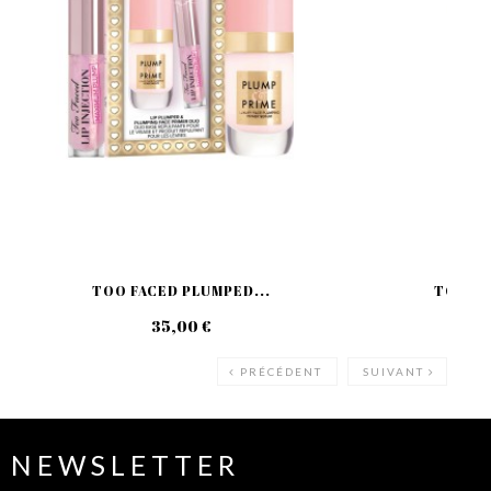
TOO FACED PLUMPED...
TOO FAC
35,00 €
25
PRÉCÉDENT
SUIVANT
NEWSLETTER