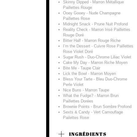
Skinny Dipped - Marron Métallique
Paillettes Rouge
Ooey Gooey - Nude Champagne
Paillettes Rose
Midnight Snack - Prune Nuit Profond
Reality Check - Marron Irisé Paillettes
Rouge Doré
Bitter Half - Marron Rouge Riche
I’m the Dessert - Cuivre Rose Paillettes
Rose Violet Doré
Sugar Rush - Duo-Chrome Liliac Violet
Cake My Day - Marron Riche Moyen
Bite Me - Taupe Clair
Lick the Bowl - Marron Moyen
Bless Your Tarte - Bleu Duo-Chrome
Perle Violet
Nice Buns - Marron Taupe
What the Fudge? - Marron Brun
Paillettes Dorées
Brownie Points - Brun Sombre Profond
Sexts & Candy - Vert Camouflage
Pailettes Rose
INGRÉDIENTS