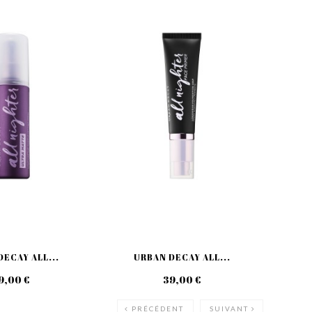
ECAY ALL...
URBAN DECAY ALL...
UR
9,00 €
39,00 €
PRÉCÉDENT
SUIVANT