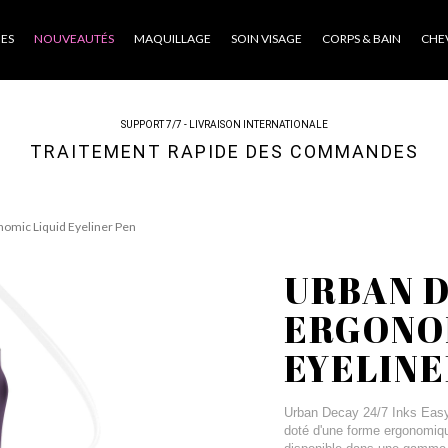
ES
NOUVEAUTÉS
MAQUILLAGE
SOIN VISAGE
CORPS & BAIN
CHE
SUPPORT 7/7 - LIVRAISON INTERNATIONALE
TRAITEMENT RAPIDE DES COMMANDES
nomic Liquid Eyeliner Pen
URBAN D
ERGONO
EYELINE
Urban Decay 24/7 Inks Easy 
doté d'une forme ergonomique