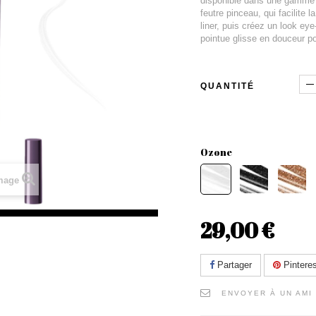
disponible dans une gamme d
feutre pinceau, qui facilite 
liner, puis créez un look eye
pointue glisse en douceur po
QUANTITÉ
Ozone
image
29,00 €
Partager
Pinteres
ENVOYER À UN AMI