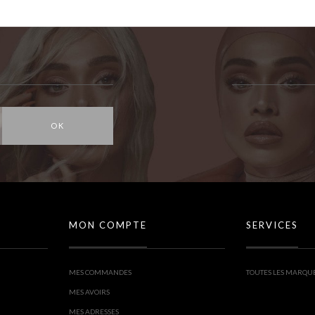
OK
MON COMPTE
SERVICES
MES COMMANDES
TOUTES LES MARQU
MES AVOIRS
MES ADRESSES