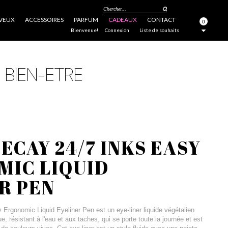
Chercher...
VEUX
ACCESSOIRES
PARFUM
CADEAUX
CONTACT
0
FERMER
Bienvenue!
Connexion
Liste de souhaits
ECAY 24/7 INKS EASY
MIC LIQUID
R PEN
Ergonomic Liquid Eyeliner Pen est un eye-liner liquide végétalien
, résistant à l'eau et aux taches, qui se porte toute la journée et est