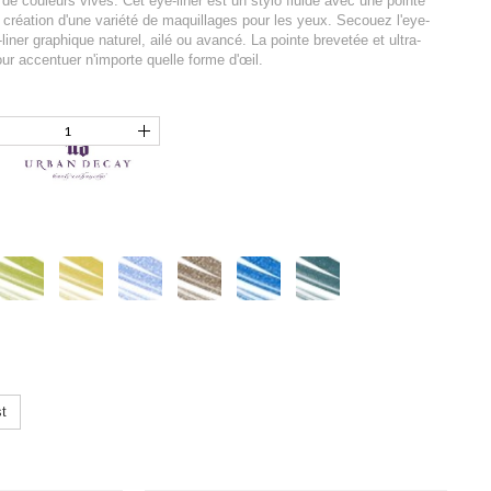
e couleurs vives. Cet eye-liner est un stylo fluide avec une pointe
la création d'une variété de maquillages pour les yeux. Secouez l'eye-
-liner graphique naturel, ailé ou avancé. La pointe brevetée et ultra-
ur accentuer n'importe quelle forme d'œil.
t