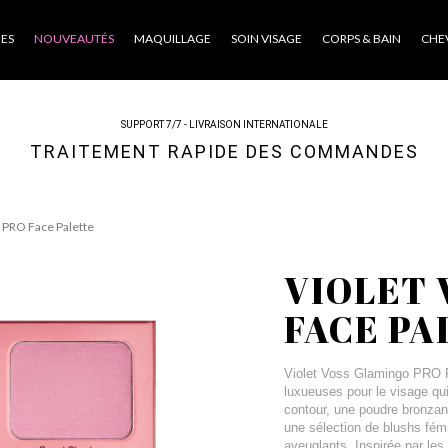
ES
NOUVEAUTÉS
MAQUILLAGE
SOIN VISAGE
CORPS & BAIN
CHE
SUPPORT 7/7 - LIVRAISON INTERNATIONALE
TRAITEMENT RAPIDE DES COMMANDES
 PRO Face Palette
VIOLET 
FACE PA
Violet Voss Glamingo PRO Fa
luxueuses pour le visage qu
contour, une poudre bronzan
une sélection de blushs fém
aveuglants. Inspirée par les