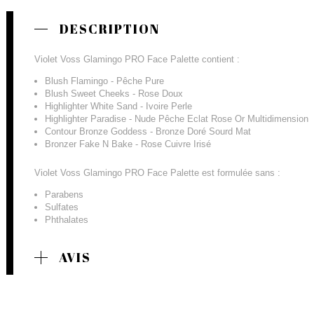
DESCRIPTION
Violet Voss Glamingo PRO Face Palette contient :
Blush Flamingo - Pêche Pure
Blush Sweet Cheeks - Rose Doux
Highlighter White Sand - Ivoire Perle
Highlighter Paradise - Nude Pêche Eclat Rose Or Multidimension
Contour Bronze Goddess - Bronze Doré Sourd Mat
Bronzer Fake N Bake - Rose Cuivre Irisé
Violet Voss Glamingo PRO Face Palette est formulée sans :
Parabens
Sulfates
Phthalates
AVIS