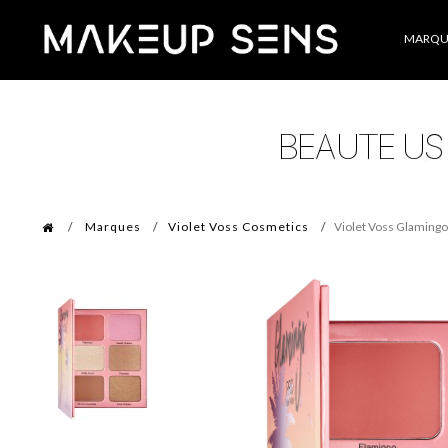
Catégories
MARQU
Marques
Violet Voss Cosmetics
Violet Voss Glamingo