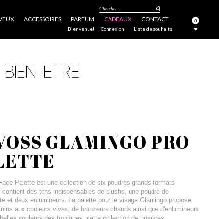
Chercher...
VEUX
ACCESSOIRES
PARFUM
CADEAUX
CONTACT
0
FERMER
Bienvenue!
Connexion
Liste de souhaits
VOSS GLAMINGO PRO
LETTE
ce Palette est une collection de six poudres grands formats
i contient des tons indispensables de blushs, une poudre de
te et deux enlumineurs. La palette pour le visage Glamingo propose
inins aux couleurs vives, de bronzeurs chauds ainsi que d'enlumineurs
 belles couleurs des tropiques, cette collection de nuances