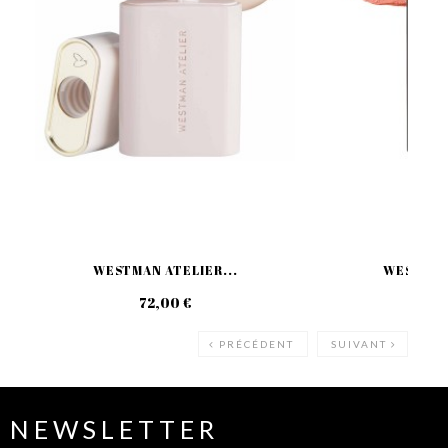
WESTMAN ATELIER...
WESTMAN 
72,00 €
52
PRÉCÉDENT
SUIVANT
NEWSLETTER