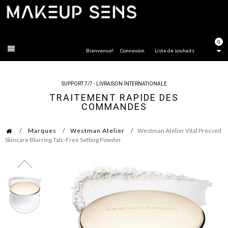
FERMER
0
Bienvenue!
Connexion
Liste de souhaits
SUPPORT 7/7 - LIVRAISON INTERNATIONALE
TRAITEMENT RAPIDE DES
COMMANDES
Marques
Westman Atelier
Westman Atelier Vital Pressed
Skincare Blurring Talc-Free Setting Powder