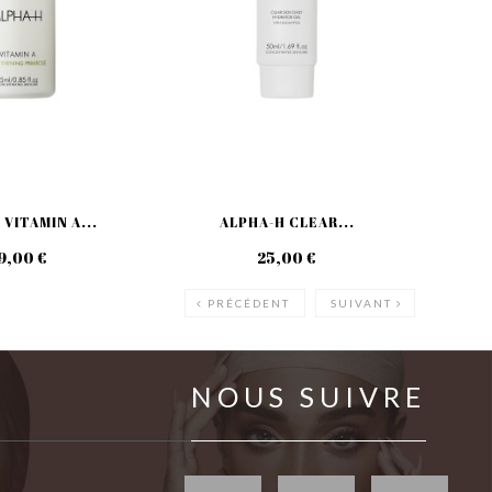
 VITAMIN A...
ALPHA-H CLEAR...
AL
9,00 €
25,00 €
PRÉCÉDENT
SUIVANT
NOUS SUIVRE