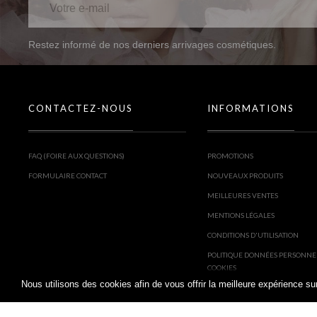
Restez informé de nos derniers arrivages cosmétiques.
CONTACTEZ-NOUS
INFORMATIONS
FAQ (FOIRE AUX QUESTIONS)
PROMOTIONS
FORMULAIRE CONTACT
NOUVEAUX PRODUITS
MEILLEURES VENTES
MENTIONS LÉGALES
CONDITIONS D'UTILISATION
POLITIQUE DONNÉES PERSONNE
COOKIES
Nous utilisons des cookies afin de vous offrir la meilleure expérience 
PARTENAIRES : COOKIES, RÉSEA
PUBLICITÉ