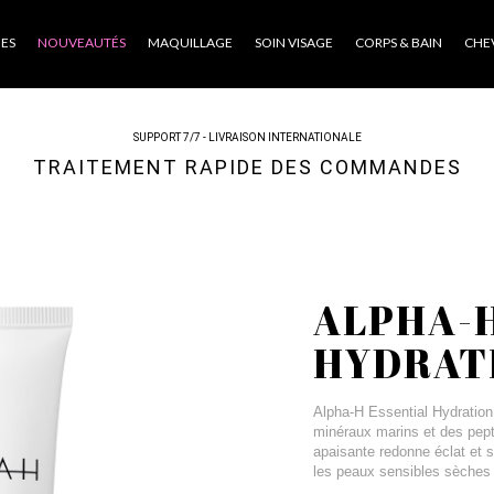
ES
NOUVEAUTÉS
MAQUILLAGE
SOIN VISAGE
CORPS & BAIN
CHE
SUPPORT 7/7 - LIVRAISON INTERNATIONALE
TRAITEMENT RAPIDE DES COMMANDES
ALPHA-H
HYDRAT
Alpha-H Essential Hydratio
minéraux marins et des pept
apaisante redonne éclat et 
les peaux sensibles sèches 