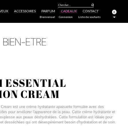
Chercher...
VEUX
ACCESSOIRES
PARFUM
CADEAUX
CONTACT
0
FERMER
Bienvenue!
Connexion
Liste de souhaits
 ESSENTIAL
ION CREAM
n Cream est une crème hydratante apaisante formulée avec des
ides pour améliorer l'apparence de la peau. Cette crème hydratante et
souplesse aux peaux déshydratées. Cette formulation est idéale pour
et desséchées qui ont désespérément besoin d'hydratation et de soin.