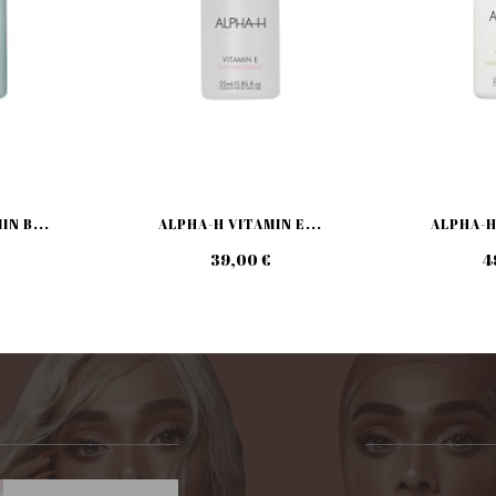
IN B...
ALPHA-H VITAMIN E...
ALPHA-H
39,00 €
4