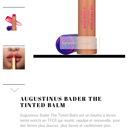
Agrandir l'image
AUGUSTINUS BADER THE
TINTED BALM
Augustinus Bader The Tinted Balm est un baume à lèvres
teinté enrichi en TFC8 qui nourrit, repulpe et renouvelle, pour
des lèvres plus douces, plus lisses et visiblement plus