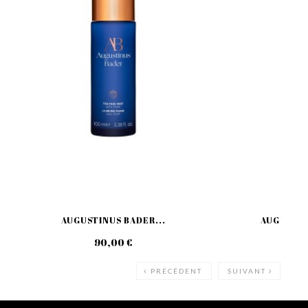
AUGUSTINUS BADER...
AUGUSTIN
90,00 €
120
PRÉCÉDENT
SUIVANT