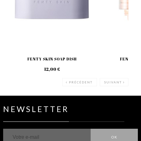
FENTY SKIN SOAP DISH
FENTY SK
12,00 €
39
PRÉCÉDENT
SUIVANT
NEWSLETTER
OK