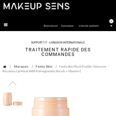
FERMER
0
Bienvenue!
Connexion
Liste de souhaits
SUPPORT 7/7 - LIVRAISON INTERNATIONALE
TRAITEMENT RAPIDE DES
COMMANDES
Marques
Fenty Skin
Fenty Skin Plush Puddin’ Intensive
Recovery Lip Mask With Pomegranate Sterols + Vitamin E