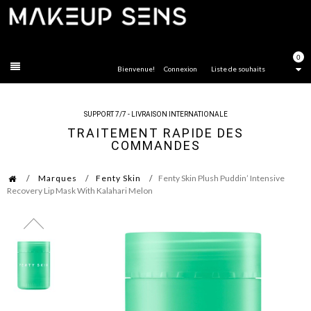
FERMER
0
Bienvenue!
Connexion
Liste de souhaits
SUPPORT 7/7 - LIVRAISON INTERNATIONALE
TRAITEMENT RAPIDE DES
COMMANDES
Marques
Fenty Skin
Fenty Skin Plush Puddin’ Intensive
Recovery Lip Mask With Kalahari Melon