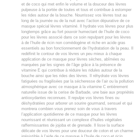
et de coco qui met enfin le volume et la douceur des lèvres
pulpeuse à la portée de toutes et tous et contribue à estomper
les rides autour de la bouche. Nourrissez vos lèvres tout au
long de la journée ou de la nuit avec l’action dépurative de ce
masque spécial lèvres vitaminé. Il hydrate vos lèvres pour plus
longtemps grâce au fort pouvoir humectant de l’huile de coco
pour les lèvres associé dans ce soin repulpant pour les lèvres
à de l’huile de ricin non comédogène et riche en acide gras
essentiels au bon fonctionnement de l’hydratation de la peau. Il
redéfinit le contour de vos lèvres un peu mieux à chaque
application de ce masque pour lèvres sèches, abîmées ou
marquées par les signes de l’âge grâce à la présence de
vitamine E qui contribue à réduire les ridules autour de la
bouche ainsi que les rides des lèvres. Il réhydrate vos lèvres
fatiguées ou fragilisées par la sécheresse de l’air ou la pollution
atmosphérique avec ce masque à la vitamine C entièrement
naturelle issue de la cerise de Barbade, une baie aux propriétés
antioxydantes reconnues. Il repulpe vos lèvres fines ou
déshydratées pour arborer un sourire gourmand, sensuel et qui
montrera combien vous prenez soin de vous à travers
l’application quotidienne de ce masque pour les lèvres
nourrissant et réunissant un complexe d’huiles végétales
raffermissantes de jojoba et de grenade. Il lisse la surface
délicate de vos lèvres pour une douceur de coton et un charme
irrésistible à l’aide de ce masque à l’huile de coco et ricin