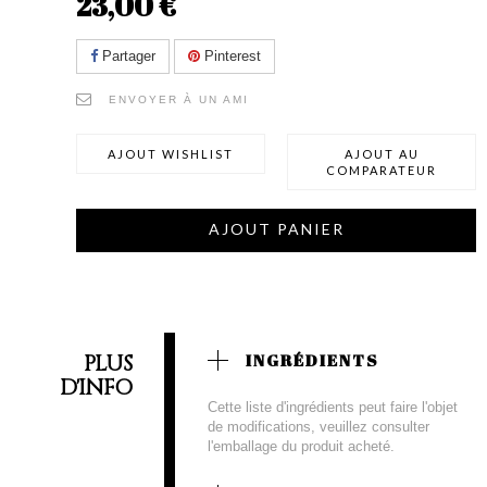
23,00 €
Partager
Pinterest
ENVOYER À UN AMI
AJOUT WISHLIST
AJOUT AU
COMPARATEUR
AJOUT PANIER
PLUS
INGRÉDIENTS
D'INFO
Cette liste d'ingrédients peut faire l'objet
de modifications, veuillez consulter
l'emballage du produit acheté.