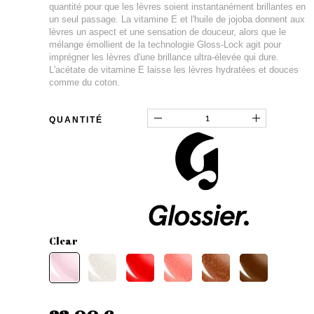
quantité pour que les lèvres soient instantanément brillantes en
un seul passage. La vitamine E et l'huile de jojoba donnent aux
lèvres un aspect et une sensation de douceur, alors que le
mélange émollient de la technologie Gloss-Lock agit pour
imprégner les lèvres d'une brillance ultra-élevée qui dure.
L'acétate de vitamine E laisse les lèvres hydratées et douces
comme du coton.
QUANTITÉ
Clear