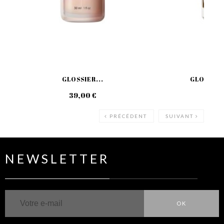
GLOSSIER...
GLOSSIER
39,00 €
42
PRÉCÉDENT
SUIVANT
NEWSLETTER
OK