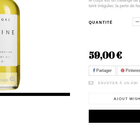
le corps est un mélange de pl
teint irrégulier, la perte de f
QUANTITÉ
59,00 €
Partager
Pinteres
image
ENVOYER À UN AMI
AJOUT WISH