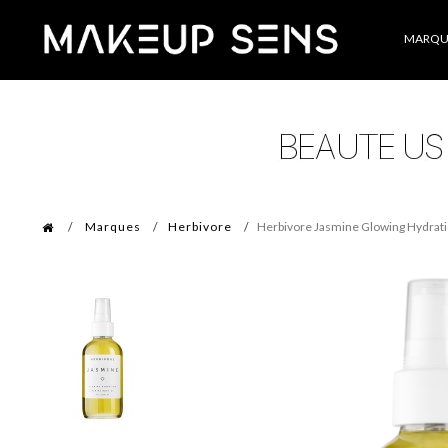
Catégories
MARQU
Marques
Herbivore
Herbivore Jasmine Glowing Hydrati