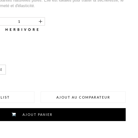
antes naturelles pures. Elle est idéales pour traiter la sécheresse, le
ermeté et d'élasticité.
t
LIST
AJOUT AU COMPARATEUR
AJOUT PANIER