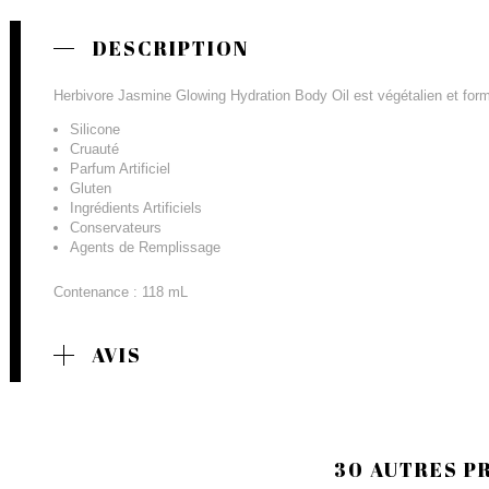
DESCRIPTION
Herbivore Jasmine Glowing Hydration Body Oil est végétalien et form
Silicone
Cruauté
Parfum Artificiel
Gluten
Ingrédients Artificiels
Conservateurs
Agents de Remplissage
Contenance : 118 mL
AVIS
30 AUTRES P