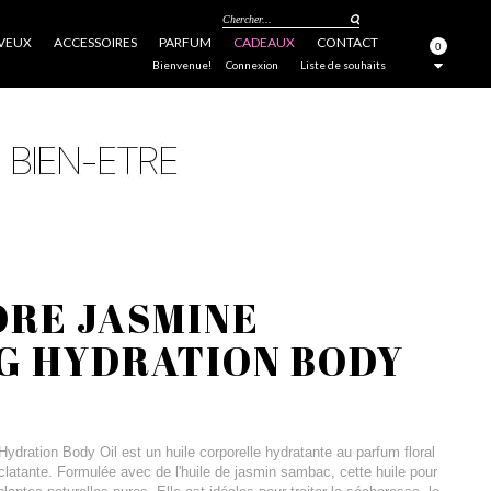
Chercher...
VEUX
ACCESSOIRES
PARFUM
CADEAUX
CONTACT
0
FERMER
Bienvenue!
Connexion
Liste de souhaits
ORE JASMINE
G HYDRATION BODY
dration Body Oil est un huile corporelle hydratante au parfum floral
éclatante. Formulée avec de l'huile de jasmin sambac, cette huile pour