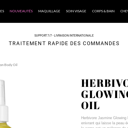
ES
NOUVEAUTÉS
MAQUILLAGE
SOIN VISAGE
CORPS & BAIN
CHE
SUPPORT 7/7 - LIVRAISON INTERNATIONALE
TRAITEMENT RAPIDE DES COMMANDES
on Body Oil
HERBIV
GLOWIN
OIL
Herbivore Jasmine Glowing Hy
enivrant qui laisse la peau 